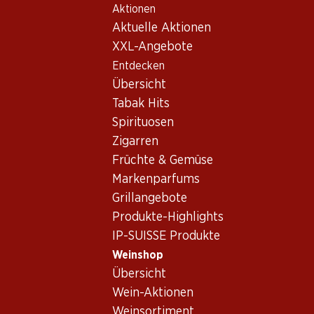
Aktionen
Table Of Content
Home
Weinshop
Wein/Champagner
Rosé
Ve
Zum Hauptinhalt springen
Zum Inhaltsverzeichnis springen
Zum Hauptmenü springen
Aktuelle Aktionen
Rosé_old Verschiedene Lände
XXL-Angebote
Entdecken
Verschiedene Länder
Übersicht
Tabak Hits
Spirituosen
23.40
39.95
Zigarren
Flasche: 3.90
Flasche: 6.70
Früchte & Gemüse
Maître de Plaisir
Jam Shed Rhubarb &
Litchi
Strawberry Smash
Markenparfums
(70)
(4)
Grillangebote
Produkte-Highlights
IP-SUISSE Produkte
Weinshop
Übersicht
Wein-Aktionen
Weinsortiment