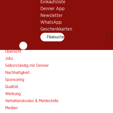
Einkaufsliste
Einkaufsliste
Denner App
Denner App
Newsletter
Newsletter
WhatsApp
WhatsApp
Geschenkkarten
Geschenkkarten
Filialsuche
D
Über uns
Übersicht
Jobs
Selbstständig mit Denner
Nachhaltigkeit
Sponsoring
Qualität
Werbung
Verhaltenskodex & Meldestelle
Medien