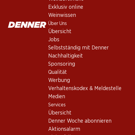
Exklusiv online
Weinwissen
Über Uns
Übersicht
Jobs
Newsletter
Selbstständig mit Denner
Nachhaltigkeit
Bleiben Sie mit dem Denner Newsletter immer auf dem neusten
Sponsoring
E-Mail Adresse
Qualität
Werbung
Verhaltenskodex & Meldestelle
Medien
Services
Services
Übersicht
Übersicht
Denner Woche abonnieren
Denner Woche abonnieren
Aktionsalarm
Aktionsalarm