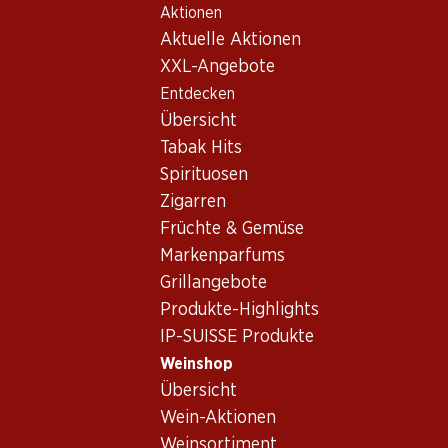
Aktionen
Table Of Content
Home
Weinshop
Wein/Champagner
Rotwein
Zum Hauptinhalt springen
Zum Inhaltsverzeichnis springen
Zum Hauptmenü springen
Aktuelle Aktionen
XXL-Angebote
Entdecken
Übersicht
Tabak Hits
Spirituosen
Zigarren
Früchte & Gemüse
Markenparfums
Grillangebote
Produkte-Highlights
IP-SUISSE Produkte
Weinshop
Übersicht
Pauillac de Batailley Pauillac AOC
Wein-Aktionen
Weinsortiment