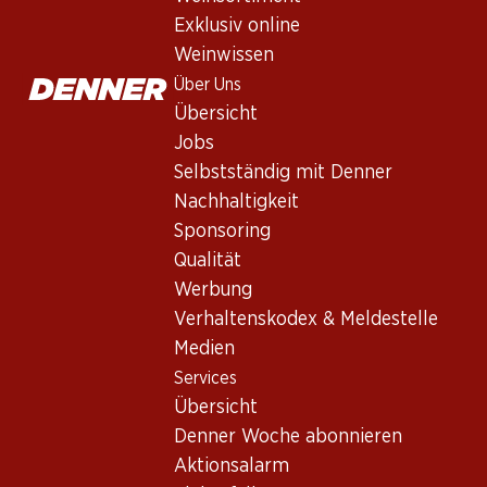
Rotwein
,
Frankreich
,
Bordeaux
, 2019
Exklusiv online
Dunkles Rubinrot. Elegantes Bouquet von Brombeeren, Vanille u
Weinwissen
Länge.
Über Uns
Übersicht
Nicht lieferbar
Jobs
Selbstständig mit Denner
Nachhaltigkeit
Sponsoring
Qualität
Wissenswertes
Werbung
Verhaltenskodex & Meldestelle
Rebsorte
Medien
Cabernet Sauvignon
Services
Übersicht
Merlot
Denner Woche abonnieren
Cabernet Franc
Aktionsalarm
Weintyp