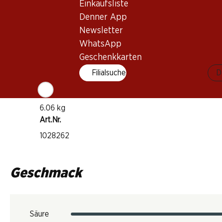
Einkaufsliste
Rotwein
Denner App
Trinkreife
Newsletter
3–10 Jahre
WhatsApp
Geschenkkarten
Trinktemperatur
Filialsuche
D
16–18 °C
CO2-Fussabdruck
6.06 kg
Art.Nr.
1028262
Geschmack
Säure