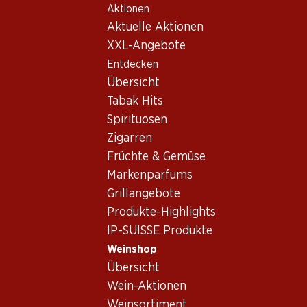
Aktionen
Table Of Content
Home
Weinshop
Wein/Champagner
Schaumwein
Zum Hauptinhalt springen
Zum Inhaltsverzeichnis springen
Zum Hauptmenü springen
Aktuelle Aktionen
Deutschland
Baden (D)
Maître de Plaisir Litchi
XXL-Angebote
Entdecken
Übersicht
Tabak Hits
Spirituosen
Zigarren
Früchte & Gemüse
Markenparfums
Grillangebote
Produkte-Highlights
IP-SUISSE Produkte
Maître de Plaisir Litchi
Weinshop
Schaumwein_old
,
Deutschland
,
Baden (D)
Übersicht
Wein-Aktionen
Blasses Gelb. Duftet intensiv nach Litchis. Der Gaumen
Weinsortiment