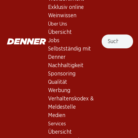
präsentiert sich unheimlich fruchtig und saftig, unterstützt
Exklusiv online
durch eine lebhafte Mousse.
Weinwissen
Nicht lieferbar
Über Uns
Übersicht
Suche
Jobs
Selbstständig mit
Denner
Wissenswertes
Nachhaltigkeit
Sponsoring
Qualität
Rebsorte
Werbung
Weintyp
Verhaltenskodex &
Schaumwein_old
Meldestelle
Trinkreife
Medien
0
Services
Übersicht