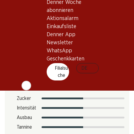
Trinktemperatur
Denner Woche
abonnieren
CO2-Fussabdruck
Aktionsalarm
31.2 kg
Einkaufsliste
Art.Nr.
Denner App
051489
Newsletter
WhatsApp
Geschenkkarten
Geschmack
Filialsu
DE
che
Säure
Zucker
Intensität
Ausbau
Tannine