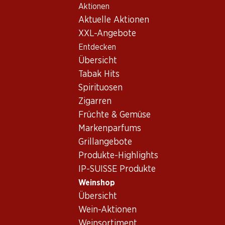
Aktionen
Table Of Content
Home
Weinshop
Wein/Champagner
Rotwein
Zum Hauptinhalt springen
Zum Inhaltsverzeichnis springen
Zum Hauptmenü springen
Aktuelle Aktionen
Frankreich
Bordeaux
Echo de Lynch Bages
XXL-Angebote
Entdecken
Übersicht
Tabak Hits
Spirituosen
Zigarren
Früchte & Gemüse
Markenparfums
Grillangebote
Produkte-Highlights
IP-SUISSE Produkte
Echo de Lynch Bages
Weinshop
Rotwein_old
,
Frankreich
,
Bordeaux
, 2011
Übersicht
Wein-Aktionen
Dichtes Rubinrot. Aromen von Cassis, Moccha, Sandelhol und
Weinsortiment