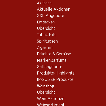
Aktionen
Table Of Content
Home
Weinshop
Wein/Champagner
Rotwein
Zum Hauptinhalt springen
Zum Inhaltsverzeichnis springen
Zum Hauptmenü springen
Aktuelle Aktionen
Frankreich
Bordeaux
Château Soutard
XXL-Angebote
Exklusiv online!
Entdecken
Übersicht
Tabak Hits
Spirituosen
Zigarren
Früchte & Gemüse
Markenparfums
Grillangebote
Produkte-Highlights
IP-SUISSE Produkte
Weinshop
Vorderseite
Rückseite
Übersicht
Wein-Aktionen
Château Soutard
Weinsortiment