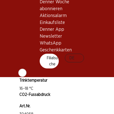
Denner Woche
Rebsorte
abonnieren
Weintyp
Aktionsalarm
Rotwein_old
Einkaufsliste
Trinkreife
Denner App
5–15 Jahre
Newsletter
WhatsApp
Auszeichnungen
Geschenkkarten
Wine Spectator: 89–92 Punkte
Filialsu
DE
che
Robert Parker: 91 Punkte
James Suckling: 90 Punkte
Trinktemperatur
16–18 °C
CO2-Fussabdruck
Art.Nr.