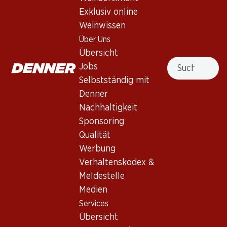
Exklusiv online
Frankreich, Bordeaux, 2007, 75 cl
Weinwissen
Über Uns
Nicht lieferbar
Übersicht
Suche
Jobs
Selbstständig mit
Denner
Nachhaltigkeit
Wissenswertes
Sponsoring
Qualität
Rebsorte
Werbung
Weintyp
Verhaltenskodex &
Meldestelle
Rotwein_old
Trinkreife
Medien
Services
0
Übersicht