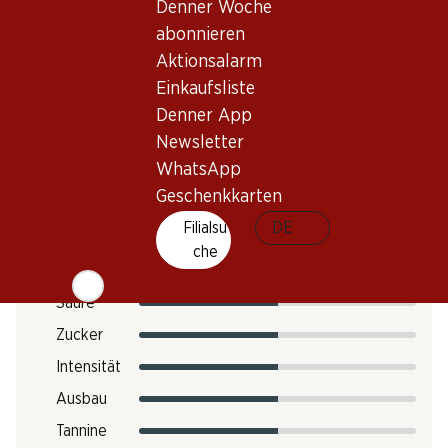
Denner Woche
Trinktemperatur
abonnieren
CO2-Fussabdruck
Aktionsalarm
Einkaufsliste
12.12 kg
Art.Nr.
Denner App
Newsletter
303053
WhatsApp
Geschenkkarten
Geschmack
Filialsu
DE
che
Säure
Zucker
Intensität
Ausbau
Tannine