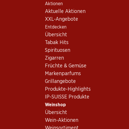
Aktionen
Table Of Content
Home
Weinshop
Wein/Champagner
Rotwein
Zum Hauptinhalt springen
Zum Inhaltsverzeichnis springen
Zum Hauptmenü springen
Aktuelle Aktionen
Frankreich
Bordeaux
Château Palmer Margaux AC 2007 75
XXL-Angebote
Entdecken
Übersicht
Tabak Hits
Spirituosen
Zigarren
Früchte & Gemüse
Markenparfums
Grillangebote
Produkte-Highlights
IP-SUISSE Produkte
Château Palmer Margaux AC
Weinshop
Übersicht
2007 75
Wein-Aktionen
Rotwein_old
,
Frankreich
,
Bordeaux
, 2007
Weinsortiment