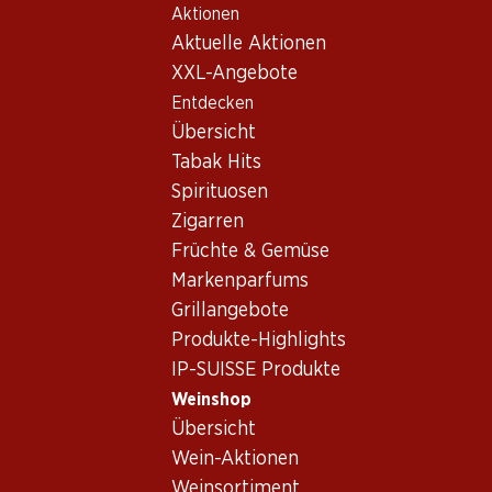
Aktionen
Table Of Content
Home
Weinshop
Wein/Champagner
Rotwein
Zum Hauptinhalt springen
Zum Inhaltsverzeichnis springen
Zum Hauptmenü springen
Aktuelle Aktionen
Frankreich
Bordeaux
Château Léoville Poyferré St.Julien AOC 2011 75
XXL-Angebote
Entdecken
Übersicht
Tabak Hits
Spirituosen
Zigarren
Früchte & Gemüse
Markenparfums
Grillangebote
Produkte-Highlights
IP-SUISSE Produkte
Weinshop
Übersicht
Château Léoville Poyferré
Wein-Aktionen
St.Julien AOC 2011 75
Weinsortiment