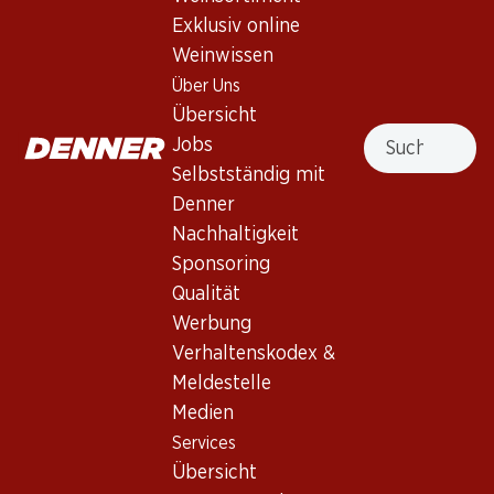
Exklusiv online
Rotwein_old
,
Frankreich
,
Bordeaux
, 2011
Weinwissen
Saint-Julien AOC, 2ème Grand Cru classé, 2011, 75 cl
Über Uns
Übersicht
Nicht lieferbar
Suche
Jobs
Selbstständig mit
Denner
Nachhaltigkeit
Sponsoring
Wissenswertes
Qualität
Werbung
Rebsorte
Verhaltenskodex &
Meldestelle
Weintyp
Medien
Rotwein_old
Services
Trinkreife
Übersicht
0