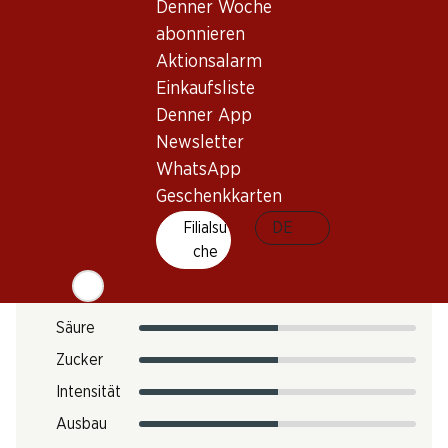
Denner Woche
abonnieren
Trinktemperatur
Aktionsalarm
Einkaufsliste
CO2-Fussabdruck
Denner App
Art.Nr.
Newsletter
WhatsApp
301407
Geschenkkarten
Filialsu
DE
Geschmack
che
Säure
Zucker
Intensität
Ausbau