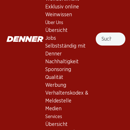
Exklusiv online
Frankreich, Bordeaux, 2007, 75 cl
Weinwissen
Über Uns
Nicht lieferbar
Übersicht
Suche
Jobs
Selbstständig mit
Denner
Nachhaltigkeit
Wissenswertes
Sponsoring
Qualität
Rebsorte
Werbung
Weintyp
Verhaltenskodex &
Meldestelle
Rotwein_old
Trinkreife
Medien
Services
0
Übersicht