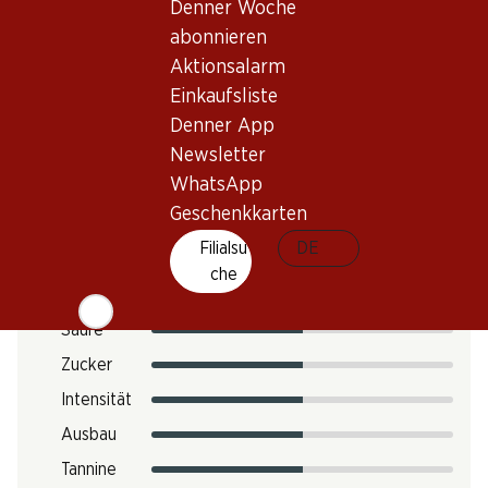
Denner Woche
Trinktemperatur
abonnieren
CO2-Fussabdruck
Aktionsalarm
Einkaufsliste
12.12 kg
Art.Nr.
Denner App
Newsletter
302703
WhatsApp
Geschenkkarten
Geschmack
Filialsu
DE
che
Säure
Zucker
Intensität
Ausbau
Tannine