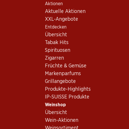
Aktionen
Table Of Content
Home
Weinshop
Wein/Champagner
Rotwein
Zum Hauptinhalt springen
Zum Inhaltsverzeichnis springen
Zum Hauptmenü springen
Aktuelle Aktionen
Frankreich
Bordeaux
Ch. L'Angélus St.Emilion AC 2007 75
XXL-Angebote
Entdecken
Übersicht
Tabak Hits
Spirituosen
Zigarren
Früchte & Gemüse
Markenparfums
Grillangebote
Produkte-Highlights
IP-SUISSE Produkte
Ch. L'Angélus St.Emilion AC
Weinshop
Übersicht
2007 75
Wein-Aktionen
Rotwein_old
,
Frankreich
,
Bordeaux
, 2007
Weinsortiment