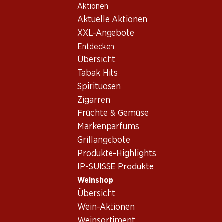
Aktionen
Table Of Content
Home
Weinshop
Wein/Champagner
Rotwein
Zum Hauptinhalt springen
Zum Inhaltsverzeichnis springen
Zum Hauptmenü springen
Aktuelle Aktionen
Frankreich
Haut Médoc, Bordeaux
Ch. L Angelus St. Emilion 75
XXL-Angebote
Entdecken
Übersicht
Tabak Hits
Spirituosen
Zigarren
Früchte & Gemüse
Markenparfums
Grillangebote
Produkte-Highlights
IP-SUISSE Produkte
Ch. L Angelus St. Emilion 75
Weinshop
Übersicht
Rotwein_old
,
Frankreich
,
Haut Médoc, Bordeaux
, 2005
Wein-Aktionen
Weinsortiment
Frankreich, Haut Médoc, Bordeaux, 2005, 75 cl