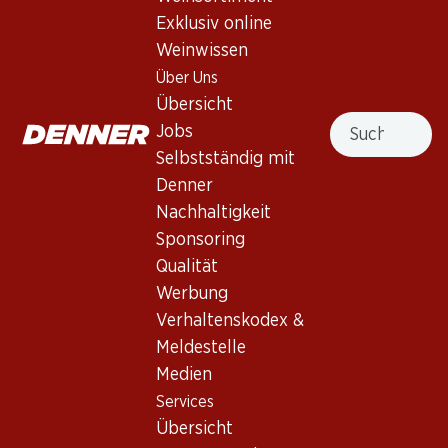
Exklusiv online
Nicht lieferbar
Weinwissen
Über Uns
Übersicht
Suche
Jobs
Selbstständig mit
Wissenswertes
Denner
Nachhaltigkeit
Sponsoring
Rebsorte
Qualität
Weintyp
Werbung
Rotwein_old
Verhaltenskodex &
Trinkreife
Meldestelle
0
Medien
Services
Trinktemperatur
Übersicht