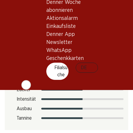
Denner Woche
CO2-Fussabdruck
abonnieren
12.12 kg
Aktionsalarm
Art.Nr.
Einkaufsliste
302701
Denner App
Newsletter
WhatsApp
Geschmack
Geschenkkarten
Filialsu
DE
che
Säure
Zucker
Intensität
Ausbau
Tannine