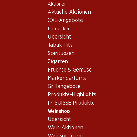
Aktionen
Table Of Content
Home
Weinshop
Wein/Champagner
Rotwein
Zum Hauptinhalt springen
Zum Inhaltsverzeichnis springen
Zum Hauptmenü springen
Aktuelle Aktionen
Frankreich
Bordeaux
Ch. Cheval Blanc 2007 75
XXL-Angebote
Entdecken
Übersicht
Tabak Hits
Spirituosen
Zigarren
Früchte & Gemüse
Markenparfums
Grillangebote
Produkte-Highlights
IP-SUISSE Produkte
Ch. Cheval Blanc 2007 75
Weinshop
Rotwein_old
,
Frankreich
,
Bordeaux
, 2007
Übersicht
Wein-Aktionen
Frankreich, Bordeaux, 2007, 75 cl
Weinsortiment