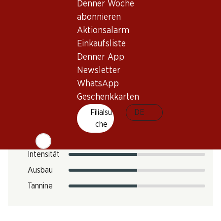
CO2-Fussabdruck
Denner Woche
abonnieren
12.12 kg
Art.Nr.
Aktionsalarm
Einkaufsliste
303553
Denner App
Newsletter
Geschmack
WhatsApp
Geschenkkarten
Filialsu
DE
Säure
che
Zucker
Intensität
Ausbau
Tannine