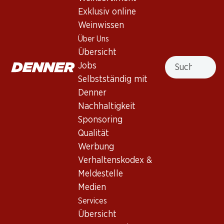
Exklusiv online
Nicht lieferbar
Weinwissen
Über Uns
Übersicht
Suche
Jobs
Selbstständig mit
Wissenswertes
Denner
Nachhaltigkeit
Rebsorte
Sponsoring
Weintyp
Qualität
Werbung
Rotwein_old
Trinkreife
Verhaltenskodex &
Meldestelle
0
Medien
Services
Trinktemperatur
Übersicht