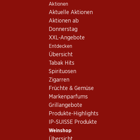
Aktionen
Table Of Content
Home
Weinshop
Wein/Champagner
Rotwein
Zum Hauptinhalt springen
Zum Inhaltsverzeichnis springen
Zum Hauptmenü springen
Aktuelle Aktionen
Spanien
La Mancha
Bio Paso a Paso Vino de la Tierra Castilla
Aktionen ab
Donnerstag
XXL-Angebote
Entdecken
Übersicht
Tabak Hits
Spirituosen
Zigarren
Früchte & Gemüse
Markenparfums
Grillangebote
Produkte-Highlights
IP-SUISSE Produkte
Vorderseite
Rückseite
Weinshop
Übersicht