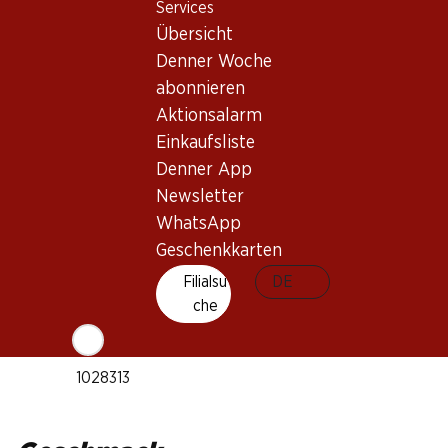
Services
Tempranillo
Übersicht
Weintyp
Denner Woche
Rotwein
abonnieren
Trinkreife
Aktionsalarm
1–4 Jahre
Einkaufsliste
Bio
Denner App
Newsletter
WhatsApp
Trinktemperatur
Geschenkkarten
16–18 °C
Filialsu
DE
CO2-Fussabdruck
che
7 kg
Art.Nr.
1028313