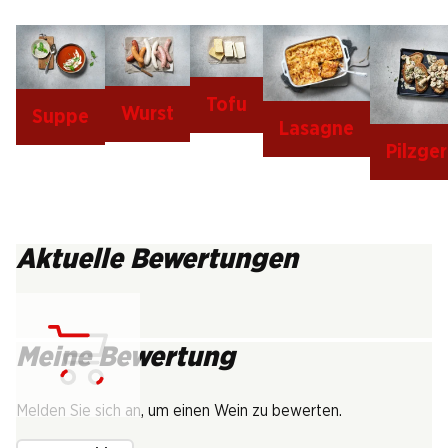
Tofu
Wurst
Suppe
Lasagne
Pilzger
Aktuelle Bewertungen
Meine Bewertung
Lädt...
Melden Sie sich an, um einen Wein zu bewerten.