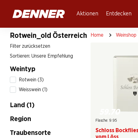
Table Of Content
Zum Hauptinhalt springen
Zum Inhaltsverzeichnis springen
Zum Hauptmenü springen
Aktionen
Entdecken
Rotwein_old Österreich
Home
Weinshop
Filter zurücksetzen
Sortieren: Unsere Empfehlung
Weintyp
Rotwein (3)
Weisswein (1)
Land (1)
59.70
Region
Flasche: 9.95
Schloss Bockflies
Traubensorte
vom Löss