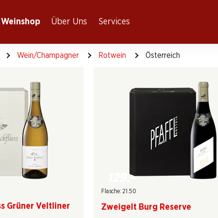
Weinshop
Über Uns
Services
Wein/Champagner
Rotwein
Österreich
129.–
Flasche: 21.50
s Grüner Veltliner
Zweigelt Burg Reserve