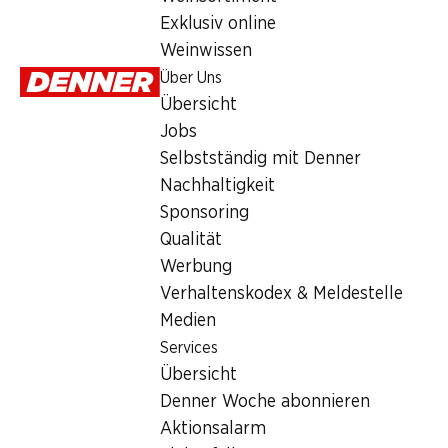
Montag
Exklusiv online
Weinwissen
Dienstag
Über Uns
Mittwoch
Übersicht
Jobs
Donnerstag
Selbstständig mit Denner
Freitag
Nachhaltigkeit
Sponsoring
Angebot
Qualität
Werbung
Humidor
,
Bargeldbezug mit Post - / M-Card
Verhaltenskodex & Meldestelle
Medien
Services
Übersicht
Denner Woche abonnieren
Aktionsalarm