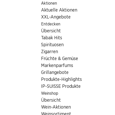
Aktionen
Table Of Content
Home
Filialsuche
Denner Filiale Bahnhofstrasse 7, 9443
Zum Hauptinhalt springen
Zum Inhaltsverzeichnis springen
Zum Hauptmenü springen
Aktuelle Aktionen
9443 Widnau, Rhyland Widn
XXL-Angebote
Entdecken
Denner Filiale
Übersicht
Tabak Hits
Spirituosen
Kontakt
Zigarren
Bahnhofstrasse 7, 9443 Widnau
Früchte & Gemüse
Markenparfums
Zur Wegbeschreibung
Grillangebote
Produkte-Highlights
IP-SUISSE Produkte
Öffnungszeiten
Weinshop
Samstag
Übersicht
Sonntag
Wein-Aktionen
Weinsortiment