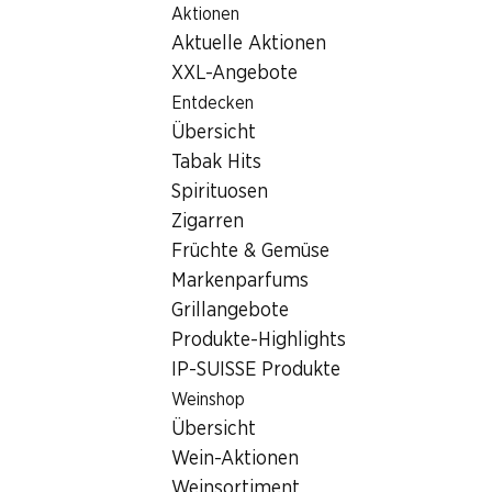
Aktionen
Table Of Content
Home
Filialsuche
Zum Hauptinhalt springen
Zum Inhaltsverzeichnis springen
Zum Hauptmenü springen
Aktuelle Aktionen
Denner Filiale Birmensdorferstrasse 79, 8902 Urdorf
XXL-Angebote
8902 Urdorf, Zentrum
Entdecken
Übersicht
Spitzacker
Tabak Hits
Denner Filiale
Spirituosen
Zigarren
Früchte & Gemüse
Kontakt
Markenparfums
Grillangebote
Birmensdorferstrasse 79, 8902 Urdorf
Produkte-Highlights
Zur Wegbeschreibung
IP-SUISSE Produkte
Weinshop
Übersicht
Öffnungszeiten
Wein-Aktionen
Freitag
08:00 - 20:00
Weinsortiment