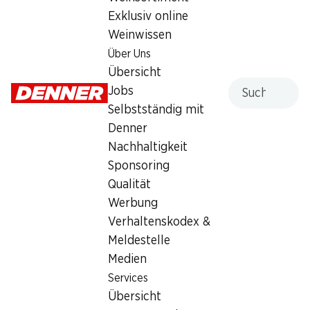
Exklusiv online
Samstag
08:00 - 20:00
Weinwissen
Sonntag
geschlossen
Über Uns
Übersicht
Montag
08:00 - 20:00
Suche
Jobs
Dienstag
08:00 - 20:00
Selbstständig mit
Denner
Mittwoch
08:00 - 20:00
Nachhaltigkeit
Sponsoring
Donnerstag
08:00 - 20:00
Qualität
Werbung
Angebot
Verhaltenskodex &
Humidor
,
Bargeldbezug mit Post - / M-Card
Meldestelle
Medien
Services
Übersicht