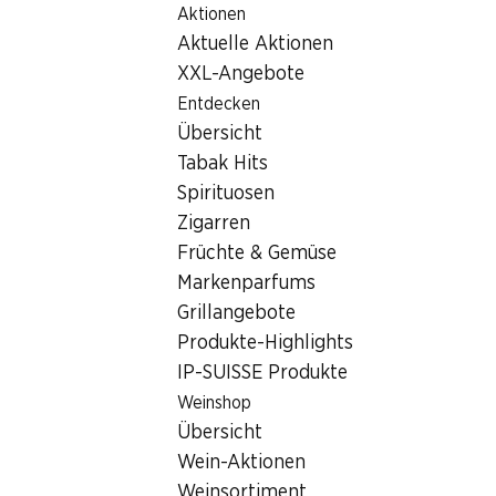
Aktionen
Table Of Content
Home
Filialsuche
Denner Filiale Witikonerstrasse 299, 8
Zum Hauptinhalt springen
Zum Inhaltsverzeichnis springen
Zum Hauptmenü springen
Aktuelle Aktionen
8053 Zürich, Zentrum Witiko
XXL-Angebote
Entdecken
Denner Filiale
Übersicht
Tabak Hits
Spirituosen
Kontakt
Zigarren
Witikonerstrasse 299, 8053 Zürich
Früchte & Gemüse
Markenparfums
Zur Wegbeschreibung
Grillangebote
Produkte-Highlights
IP-SUISSE Produkte
Öffnungszeiten
Weinshop
Samstag
Übersicht
Sonntag
Wein-Aktionen
Weinsortiment