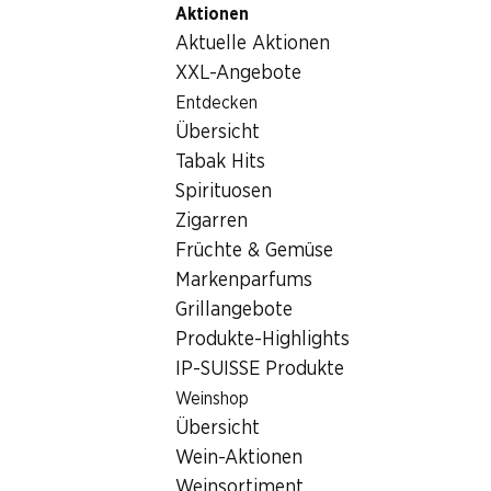
Aktionen
Table Of Content
Home
Getränke
Sonstiges
Zum Hauptinhalt springen
Zum Inhaltsverzeichnis springen
Zum Hauptmenü springen
Aktuelle Aktionen
Sonstiges
XXL-Angebote
Entdecken
Sonstiges
Übersicht
Tabak Hits
Spirituosen
Zigarren
Früchte & Gemüse
Markenparfums
Newsletter
Grillangebote
Produkte-Highlights
Bleiben Sie mit dem Denner Newsletter immer auf dem neusten
IP-SUISSE Produkte
E-Mail Adresse
Weinshop
Übersicht
Wein-Aktionen
Weinsortiment