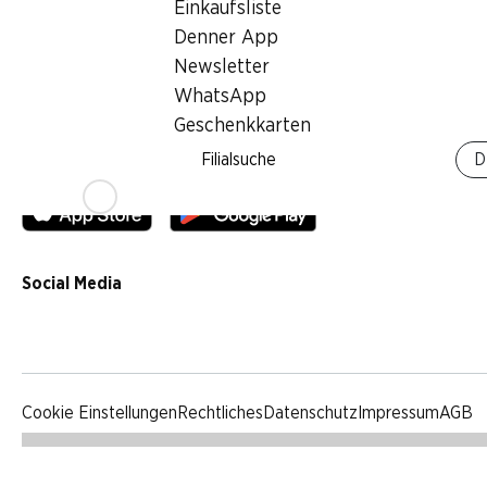
Einkaufsliste
Qualität
Denner App
Werbung
Newsletter
Verhaltenskodex & Meldestelle
WhatsApp
Medien
Geschenkkarten
Filialsuche
D
Denner App
Social Media
facebook
instagram
youtube
linkedin
tiktok
Cookie Einstellungen
Rechtliches
Datenschutz
Impressum
AGB