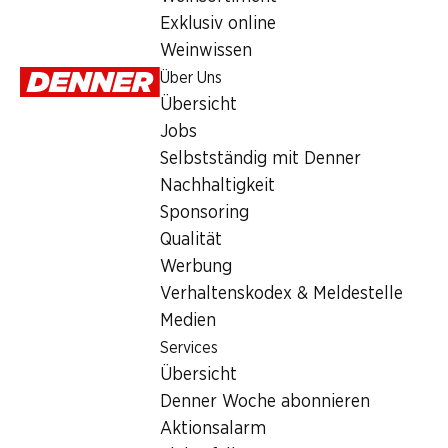
Services
Exklusiv online
Übersicht
Weinwissen
Denner Woche abonnieren
Über Uns
Aktionsalarm
Übersicht
Einkaufsliste
Jobs
Denner App
Selbstständig mit Denner
Newsletter
Nachhaltigkeit
WhatsApp
Sponsoring
Geschenkkarten
Qualität
Werbung
Über uns
Verhaltenskodex & Meldestelle
Medien
Übersicht
Services
Jobs
Übersicht
Selbstständig mit Denner
Denner Woche abonnieren
Nachhaltigkeit
Aktionsalarm
Sponsoring