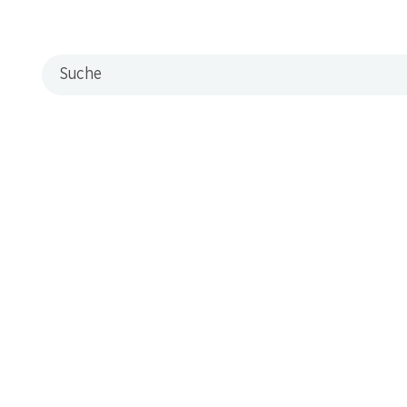
Filialen
Filialsuche
Suche
Neue Standorte
Kontakt & Hilfe
FAQ
Kontaktformular
Kundendienst
Lieferbedingungen