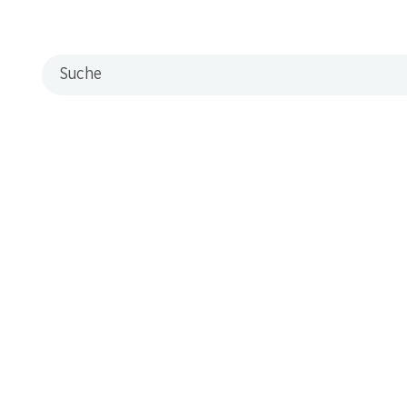
Filialen
Filialsuche
Suche
Neue Standorte
Kontakt & Hilfe
FAQ
Kontaktformular
Kundendienst
Lieferbedingungen