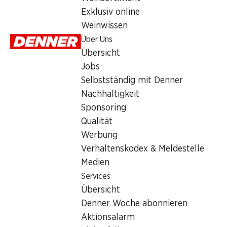
Services
Exklusiv online
Übersicht
Weinwissen
Denner Woche abonnieren
Über Uns
Aktionsalarm
Übersicht
Einkaufsliste
Jobs
Denner App
Selbstständig mit Denner
Newsletter
Nachhaltigkeit
WhatsApp
Sponsoring
Geschenkkarten
Qualität
Werbung
Über uns
Verhaltenskodex & Meldestelle
Medien
Übersicht
Services
Jobs
Übersicht
Selbstständig mit Denner
Denner Woche abonnieren
Nachhaltigkeit
Aktionsalarm
Sponsoring