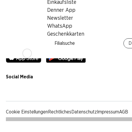
Einkaufsliste
Qualität
Denner App
Werbung
Newsletter
Verhaltenskodex & Meldestelle
WhatsApp
Medien
Geschenkkarten
Filialsuche
D
Denner App
Social Media
facebook
instagram
youtube
linkedin
tiktok
Cookie Einstellungen
Rechtliches
Datenschutz
Impressum
AGB