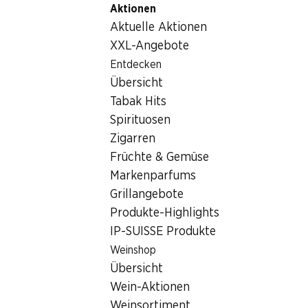
Aktionen
Table Of Content
Home
Getränke
Sonstiges
Zum Hauptinhalt springen
Zum Inhaltsverzeichnis springen
Zum Hauptmenü springen
Aktuelle Aktionen
Sonstiges
XXL-Angebote
Entdecken
Sonstiges
Übersicht
Tabak Hits
Spirituosen
Zigarren
Früchte & Gemüse
Markenparfums
Newsletter
Grillangebote
Produkte-Highlights
Bleiben Sie mit dem Denner Newsletter immer auf dem neusten
IP-SUISSE Produkte
E-Mail Adresse
Weinshop
Übersicht
Wein-Aktionen
Weinsortiment