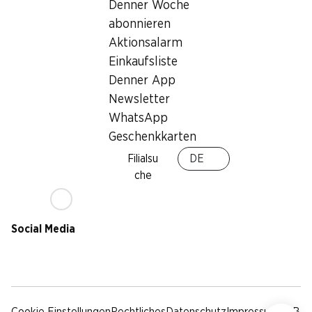
Nachhaltigkeit
Denner Woche
Lieferbedingungen
abonnieren
Sponsoring
Aktionsalarm
Qualität
Einkaufsliste
Werbung
Denner App
Verhaltenskodex &
Meldestelle
Newsletter
Medien
WhatsApp
Geschenkkarten
Denner App
Filialsu
DE
che
Social Media
facebook
instagram
youtube
linkedin
tiktok