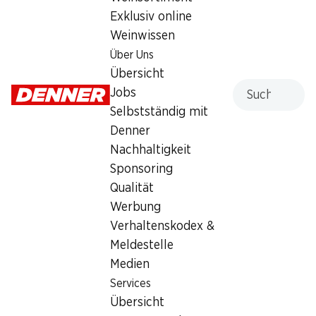
Exklusiv online
Weinwissen
Services
Filialen
Über Uns
Übersicht
Filialsuche
Übersicht
Denner Woche abonnieren
Neue Standorte
Suche
Jobs
Aktionsalarm
Selbstständig mit
Einkaufsliste
Denner
Denner App
Nachhaltigkeit
Newsletter
Sponsoring
WhatsApp
Qualität
Geschenkkarten
Werbung
Verhaltenskodex &
Über uns
Kontakt & Hilfe
Meldestelle
Übersicht
FAQ
Medien
Jobs
Kontaktformular
Services
Selbstständig mit Denner
Kundendienst
Übersicht