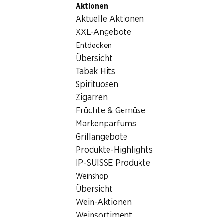
Aktionen
Table Of Content
Home
Getränke
Sonstiges
Zum Hauptinhalt springen
Zum Inhaltsverzeichnis springen
Zum Hauptmenü springen
Aktuelle Aktionen
Sonstiges
XXL-Angebote
Entdecken
Sonstiges
Hoppala, keine Produkte verfügbar mit den gewählten
Übersicht
Kriterien...
Tabak Hits
Spirituosen
Filter zurücksetzen
Zigarren
Früchte & Gemüse
Markenparfums
Grillangebote
Newsletter
Produkte-Highlights
IP-SUISSE Produkte
Bleiben Sie mit dem Denner Newsletter immer auf dem
neusten Stand. Melden Sie sich jetzt an!
Weinshop
Übersicht
E-Mail Adresse
Jetzt anmelden
Wein-Aktionen
Weinsortiment