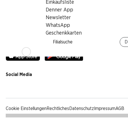
Einkaufsliste
Qualität
Denner App
Werbung
Newsletter
Verhaltenskodex & Meldestelle
WhatsApp
Medien
Geschenkkarten
Filialsuche
D
Denner App
Social Media
facebook
instagram
youtube
linkedin
tiktok
Cookie Einstellungen
Rechtliches
Datenschutz
Impressum
AGB