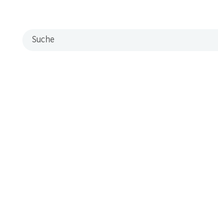
Filialen
Filialsuche
Suche
Neue Standorte
Kontakt & Hilfe
FAQ
Kontaktformular
Kundendienst
Lieferbedingungen