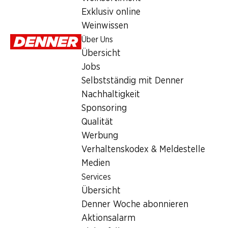
Services
Exklusiv online
Übersicht
Weinwissen
Denner Woche abonnieren
Über Uns
Aktionsalarm
Übersicht
Einkaufsliste
Jobs
Denner App
Selbstständig mit Denner
Newsletter
Nachhaltigkeit
WhatsApp
Sponsoring
Geschenkkarten
Qualität
Werbung
Über uns
Verhaltenskodex & Meldestelle
Medien
Übersicht
Services
Jobs
Übersicht
Selbstständig mit Denner
Denner Woche abonnieren
Nachhaltigkeit
Aktionsalarm
Sponsoring