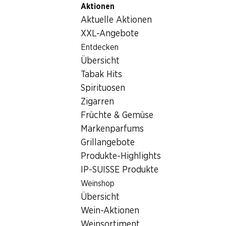
Aktionen
Table Of Content
Home
Getränke
Sonstiges
Zum Hauptinhalt springen
Zum Inhaltsverzeichnis springen
Zum Hauptmenü springen
Aktuelle Aktionen
Sonstiges
XXL-Angebote
Entdecken
Sonstiges
Übersicht
Tabak Hits
Spirituosen
Zigarren
Früchte & Gemüse
Markenparfums
Newsletter
Grillangebote
Produkte-Highlights
Bleiben Sie mit dem Denner Newsletter immer auf dem neusten
IP-SUISSE Produkte
E-Mail Adresse
Weinshop
Übersicht
Wein-Aktionen
Weinsortiment