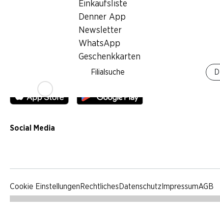
Einkaufsliste
Qualität
Denner App
Werbung
Newsletter
Verhaltenskodex & Meldestelle
WhatsApp
Medien
Geschenkkarten
Filialsuche
D
Denner App
Social Media
facebook
instagram
youtube
linkedin
tiktok
Cookie Einstellungen
Rechtliches
Datenschutz
Impressum
AGB