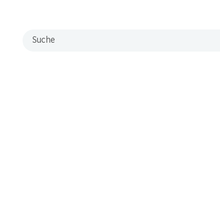
Filialen
Filialsuche
Suche
Neue Standorte
Kontakt & Hilfe
FAQ
Kontaktformular
Kundendienst
Lieferbedingungen