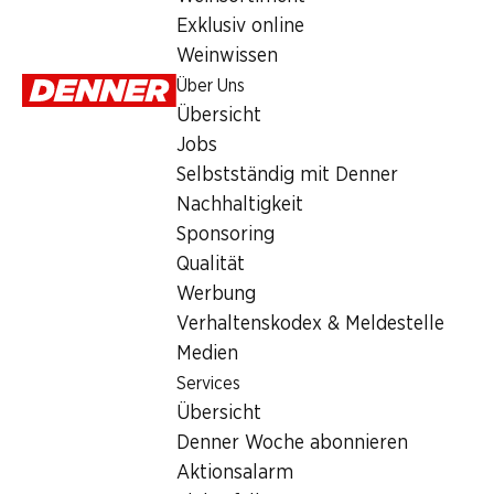
Services
Exklusiv online
Übersicht
Weinwissen
Denner Woche abonnieren
Über Uns
Aktionsalarm
Übersicht
Einkaufsliste
Jobs
Denner App
Selbstständig mit Denner
Newsletter
Nachhaltigkeit
WhatsApp
Sponsoring
Geschenkkarten
Qualität
Werbung
Über uns
Verhaltenskodex & Meldestelle
Medien
Übersicht
Services
Jobs
Übersicht
Selbstständig mit Denner
Denner Woche abonnieren
Nachhaltigkeit
Aktionsalarm
Sponsoring