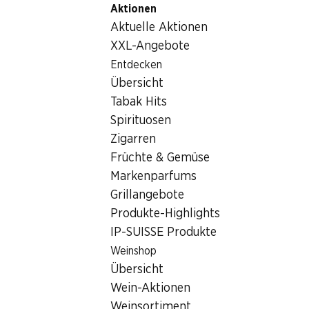
Aktionen
Table Of Content
Home
Getränke
Sonstiges
Zum Hauptinhalt springen
Zum Inhaltsverzeichnis springen
Zum Hauptmenü springen
Aktuelle Aktionen
Sonstiges
XXL-Angebote
Entdecken
Sonstiges
Übersicht
Tabak Hits
Spirituosen
Zigarren
Früchte & Gemüse
Markenparfums
Newsletter
Grillangebote
Produkte-Highlights
Bleiben Sie mit dem Denner Newsletter immer auf dem neusten
IP-SUISSE Produkte
E-Mail Adresse
Weinshop
Übersicht
Wein-Aktionen
Weinsortiment