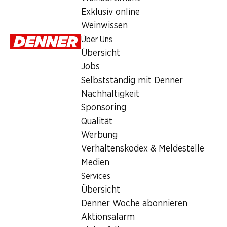
Services
Exklusiv online
Übersicht
Weinwissen
Denner Woche abonnieren
Über Uns
Aktionsalarm
Übersicht
Einkaufsliste
Jobs
Denner App
Selbstständig mit Denner
Newsletter
Nachhaltigkeit
WhatsApp
Sponsoring
Geschenkkarten
Qualität
Werbung
Über uns
Verhaltenskodex & Meldestelle
Medien
Übersicht
Services
Jobs
Übersicht
Selbstständig mit Denner
Denner Woche abonnieren
Nachhaltigkeit
Aktionsalarm
Sponsoring