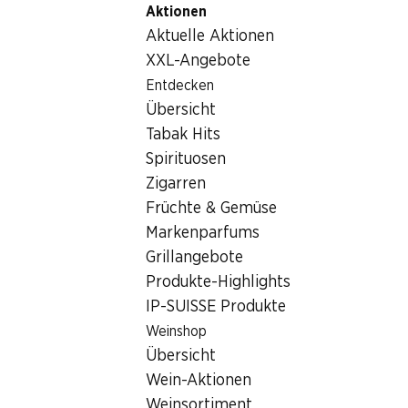
Aktionen
Table Of Content
Home
Getränke
Sonstiges
Zum Hauptinhalt springen
Zum Inhaltsverzeichnis springen
Zum Hauptmenü springen
Aktuelle Aktionen
Sonstiges
XXL-Angebote
Entdecken
Sonstiges
Übersicht
Tabak Hits
Spirituosen
Zigarren
Früchte & Gemüse
Markenparfums
Newsletter
Grillangebote
Produkte-Highlights
Bleiben Sie mit dem Denner Newsletter immer auf dem neusten
IP-SUISSE Produkte
E-Mail Adresse
Weinshop
Übersicht
Wein-Aktionen
Weinsortiment