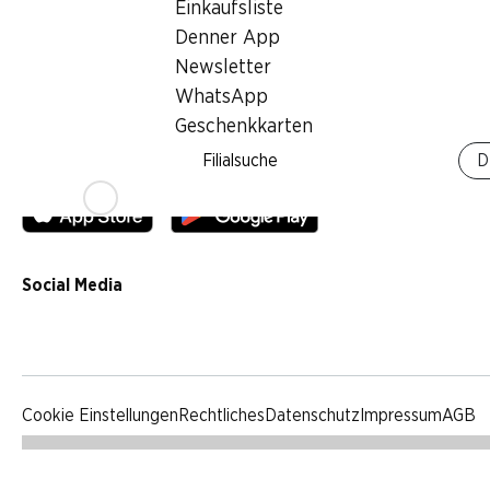
Einkaufsliste
Qualität
Denner App
Werbung
Newsletter
Verhaltenskodex & Meldestelle
WhatsApp
Medien
Geschenkkarten
Filialsuche
D
Denner App
Social Media
facebook
instagram
youtube
linkedin
tiktok
Cookie Einstellungen
Rechtliches
Datenschutz
Impressum
AGB