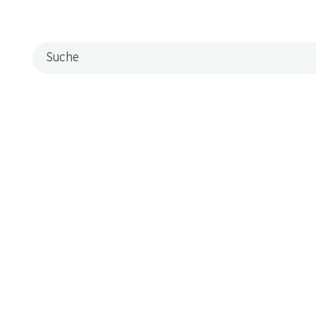
Filialen
Filialsuche
Suche
Neue Standorte
Kontakt & Hilfe
FAQ
Kontaktformular
Kundendienst
Lieferbedingungen