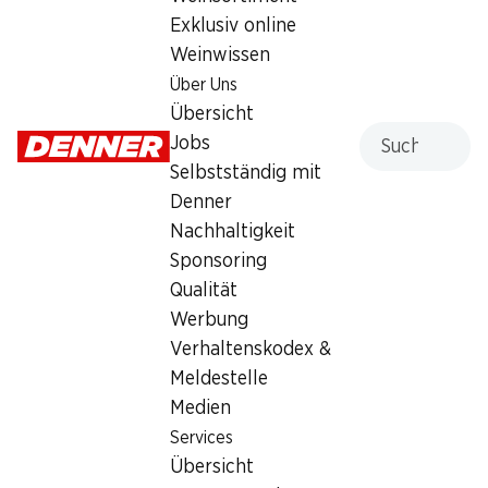
Exklusiv online
Weinwissen
Services
Filialen
Über Uns
Übersicht
Filialsuche
Übersicht
Denner Woche abonnieren
Neue Standorte
Suche
Jobs
Aktionsalarm
Selbstständig mit
Einkaufsliste
Denner
Denner App
Nachhaltigkeit
Newsletter
Sponsoring
WhatsApp
Qualität
Geschenkkarten
Werbung
Verhaltenskodex &
Über uns
Kontakt & Hilfe
Meldestelle
Übersicht
FAQ
Medien
Jobs
Kontaktformular
Services
Selbstständig mit Denner
Kundendienst
Übersicht