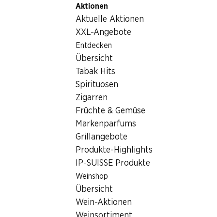
Aktionen
Table Of Content
Home
Getränke
Sonstiges
Zum Hauptinhalt springen
Zum Inhaltsverzeichnis springen
Zum Hauptmenü springen
Aktuelle Aktionen
Sonstiges
XXL-Angebote
Entdecken
Sonstiges
Hoppala, keine Produkte verfügbar mit den gewählten
Übersicht
Kriterien...
Tabak Hits
Spirituosen
Filter zurücksetzen
Zigarren
Früchte & Gemüse
Markenparfums
Grillangebote
Newsletter
Produkte-Highlights
IP-SUISSE Produkte
Bleiben Sie mit dem Denner Newsletter immer auf dem
neusten Stand. Melden Sie sich jetzt an!
Weinshop
Übersicht
E-Mail Adresse
Jetzt anmelden
Wein-Aktionen
Weinsortiment