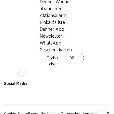
Nachhaltigkeit
Denner Woche
Lieferbedingungen
abonnieren
Sponsoring
Aktionsalarm
Qualität
Einkaufsliste
Werbung
Denner App
Verhaltenskodex &
Meldestelle
Newsletter
Medien
WhatsApp
Geschenkkarten
Denner App
Filialsu
DE
che
Social Media
facebook
instagram
youtube
linkedin
tiktok