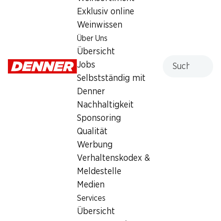
18.40
Exklusiv online
Weinwissen
Über Uns
Übersicht
Suche
Jobs
Selbstständig mit
Artikelnummer
1027361
Denner
Nachhaltigkeit
Sponsoring
Qualität
Newsletter
Werbung
Bleiben Sie mit dem Denner Newsletter immer auf dem
Verhaltenskodex &
neusten Stand. Melden Sie sich jetzt an!
Meldestelle
Medien
E-Mail Adresse
Jetzt anmelden
Services
Übersicht