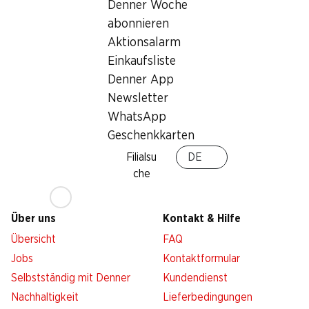
Denner Woche
abonnieren
Services
Filialen
Aktionsalarm
Übersicht
Filialsuche
Einkaufsliste
Denner Woche abonnieren
Neue Standorte
Denner App
Aktionsalarm
Newsletter
Einkaufsliste
WhatsApp
Denner App
Geschenkkarten
Newsletter
Filialsu
DE
WhatsApp
che
Geschenkkarten
Über uns
Kontakt & Hilfe
Übersicht
FAQ
Jobs
Kontaktformular
Selbstständig mit Denner
Kundendienst
Nachhaltigkeit
Lieferbedingungen