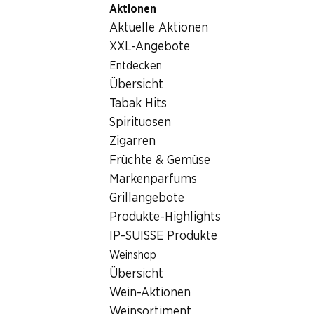
Aktionen
Table Of Content
Home
Getränke
Sonstiges
Cynar Bitter
Zum Hauptinhalt springen
Zum Inhaltsverzeichnis springen
Zum Hauptmenü springen
Aktuelle Aktionen
XXL-Angebote
Entdecken
Übersicht
Tabak Hits
Spirituosen
Zigarren
Früchte & Gemüse
Markenparfums
Grillangebote
Produkte-Highlights
IP-SUISSE Produkte
Cynar Bitter
Weinshop
Übersicht
16,5% Vol., 1 Liter
Wein-Aktionen
Weinsortiment