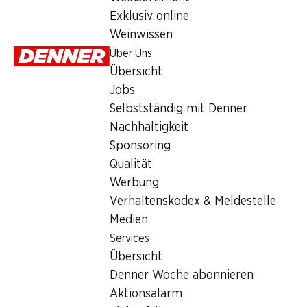
19.95
Exklusiv online
Weinwissen
Über Uns
Übersicht
Jobs
Selbstständig mit Denner
Artikelnummer
1102879
Nachhaltigkeit
Sponsoring
Qualität
Werbung
Newsletter
Verhaltenskodex & Meldestelle
Bleiben Sie mit dem Denner Newsletter immer auf dem neusten
Medien
Services
E-Mail Adresse
Übersicht
Denner Woche abonnieren
Aktionsalarm