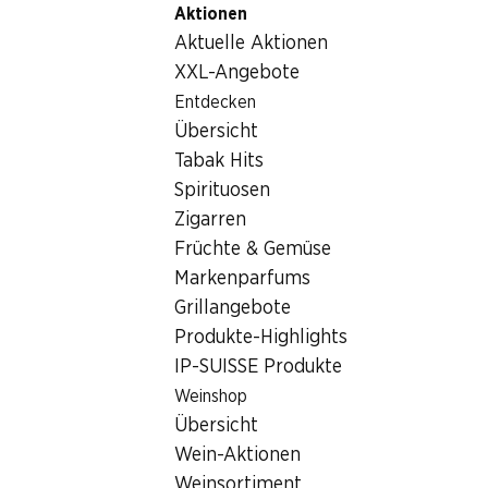
Aktionen
Table Of Content
Home
Getränke
Sonstiges
Cinnaboom Zimtlikör
Zum Hauptinhalt springen
Zum Inhaltsverzeichnis springen
Zum Hauptmenü springen
Aktuelle Aktionen
XXL-Angebote
Entdecken
Übersicht
Tabak Hits
Spirituosen
Zigarren
Früchte & Gemüse
Markenparfums
Grillangebote
Produkte-Highlights
IP-SUISSE Produkte
Cinnaboom Zimtlikör
Weinshop
Übersicht
33% Vol., 70 cl
Wein-Aktionen
Weinsortiment