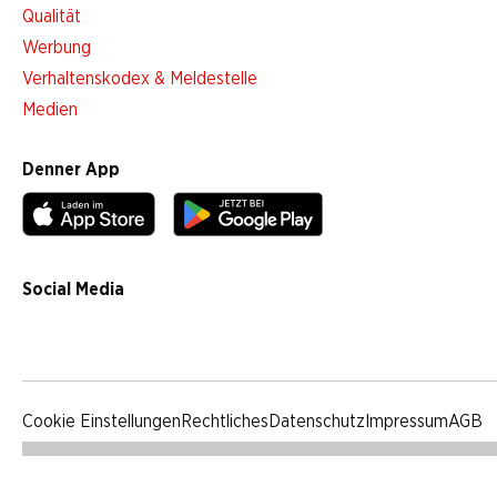
Qualität
Werbung
Verhaltenskodex & Meldestelle
Medien
Denner App
Social Media
facebook
instagram
youtube
linkedin
tiktok
Cookie Einstellungen
Rechtliches
Datenschutz
Impressum
AGB