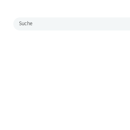
Suche
 Stand. Melden Sie sich jetzt an!