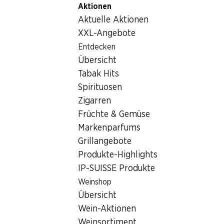
Aktionen
Table Of Content
Home
Getränke
Sonstiges
Zum Hauptinhalt springen
Zum Inhaltsverzeichnis springen
Zum Hauptmenü springen
Aktuelle Aktionen
Sonstiges
XXL-Angebote
Entdecken
Sonstiges
Hoppala, keine Produkte verfügbar mit den gewählten
Übersicht
Kriterien...
Tabak Hits
Spirituosen
Filter zurücksetzen
Zigarren
Früchte & Gemüse
Markenparfums
Grillangebote
Newsletter
Produkte-Highlights
IP-SUISSE Produkte
Bleiben Sie mit dem Denner Newsletter immer auf dem
neusten Stand. Melden Sie sich jetzt an!
Weinshop
Übersicht
E-Mail Adresse
Jetzt anmelden
Wein-Aktionen
Weinsortiment