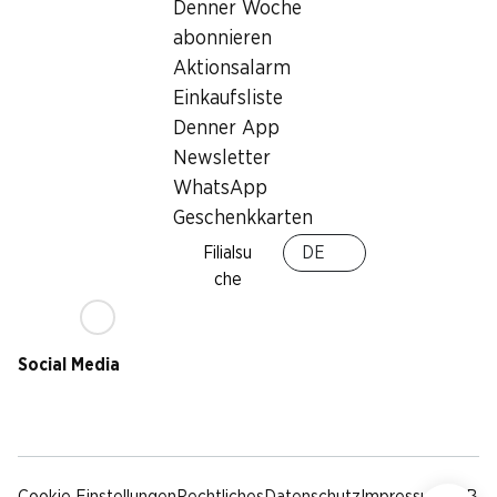
Nachhaltigkeit
Denner Woche
Lieferbedingungen
abonnieren
Sponsoring
Aktionsalarm
Qualität
Einkaufsliste
Werbung
Denner App
Verhaltenskodex &
Meldestelle
Newsletter
Medien
WhatsApp
Geschenkkarten
Denner App
Filialsu
DE
che
Social Media
facebook
instagram
youtube
linkedin
tiktok