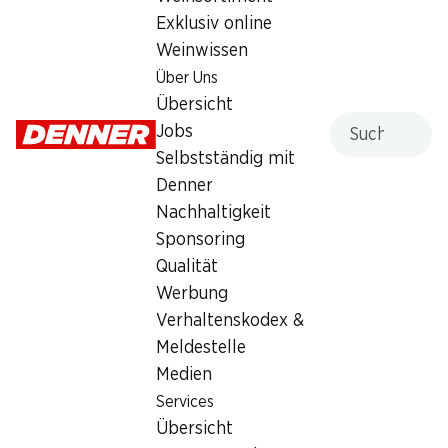
Exklusiv online
Weinwissen
Services
Filialen
Über Uns
Übersicht
Filialsuche
Übersicht
Denner Woche abonnieren
Neue Standorte
Suche
Jobs
Aktionsalarm
Selbstständig mit
Einkaufsliste
Denner
Denner App
Nachhaltigkeit
Newsletter
Sponsoring
WhatsApp
Qualität
Geschenkkarten
Werbung
Verhaltenskodex &
Über uns
Kontakt & Hilfe
Meldestelle
Übersicht
FAQ
Medien
Jobs
Kontaktformular
Services
Selbstständig mit Denner
Kundendienst
Übersicht