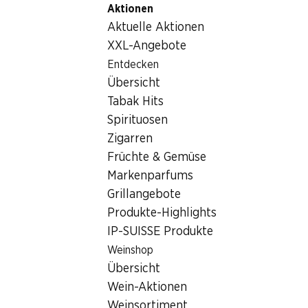
Aktionen
Table Of Content
Home
Getränke
Sonstiges
Zum Hauptinhalt springen
Zum Inhaltsverzeichnis springen
Zum Hauptmenü springen
Aktuelle Aktionen
Sonstiges
XXL-Angebote
Entdecken
Sonstiges
Hoppala, keine Produkte verfügbar mit den gewählten
Übersicht
Kriterien...
Tabak Hits
Spirituosen
Filter zurücksetzen
Zigarren
Früchte & Gemüse
Markenparfums
Grillangebote
Newsletter
Produkte-Highlights
IP-SUISSE Produkte
Bleiben Sie mit dem Denner Newsletter immer auf dem
neusten Stand. Melden Sie sich jetzt an!
Weinshop
Übersicht
E-Mail Adresse
Jetzt anmelden
Wein-Aktionen
Weinsortiment