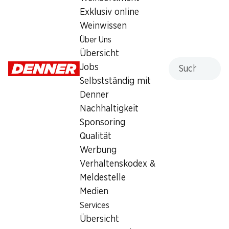
Exklusiv online
Weinwissen
Services
Filialen
Über Uns
Übersicht
Filialsuche
Übersicht
Denner Woche abonnieren
Neue Standorte
Suche
Jobs
Aktionsalarm
Selbstständig mit
Einkaufsliste
Denner
Denner App
Nachhaltigkeit
Newsletter
Sponsoring
WhatsApp
Qualität
Geschenkkarten
Werbung
Verhaltenskodex &
Über uns
Kontakt & Hilfe
Meldestelle
Übersicht
FAQ
Medien
Jobs
Kontaktformular
Services
Selbstständig mit Denner
Kundendienst
Übersicht