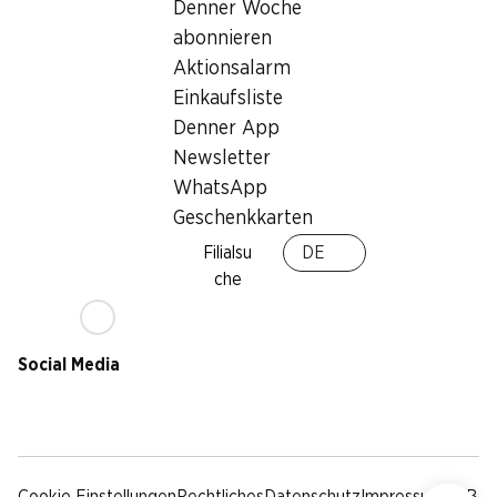
Nachhaltigkeit
Denner Woche
Lieferbedingungen
abonnieren
Sponsoring
Aktionsalarm
Qualität
Einkaufsliste
Werbung
Denner App
Verhaltenskodex &
Meldestelle
Newsletter
Medien
WhatsApp
Geschenkkarten
Denner App
Filialsu
DE
che
Social Media
facebook
instagram
youtube
linkedin
tiktok