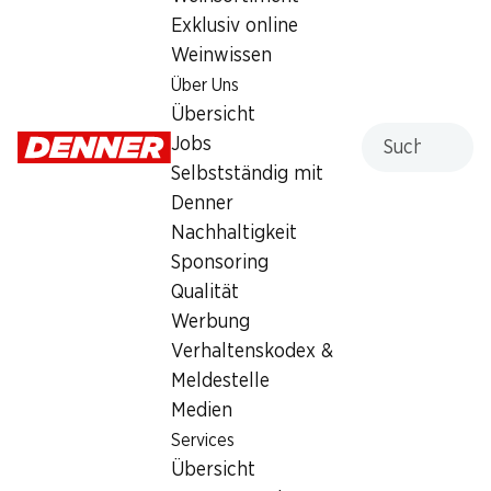
Exklusiv online
Weinwissen
Services
Filialen
Über Uns
Übersicht
Filialsuche
Übersicht
Denner Woche abonnieren
Neue Standorte
Suche
Jobs
Aktionsalarm
Selbstständig mit
Einkaufsliste
Denner
Denner App
Nachhaltigkeit
Newsletter
Sponsoring
WhatsApp
Qualität
Geschenkkarten
Werbung
Verhaltenskodex &
Über uns
Kontakt & Hilfe
Meldestelle
Übersicht
FAQ
Medien
Jobs
Kontaktformular
Services
Selbstständig mit Denner
Kundendienst
Übersicht