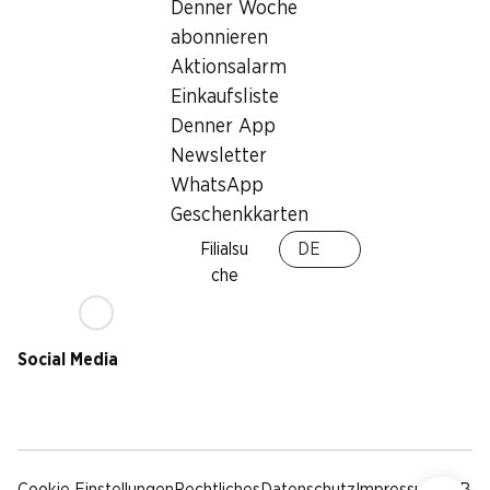
Nachhaltigkeit
Denner Woche
Lieferbedingungen
abonnieren
Sponsoring
Aktionsalarm
Qualität
Einkaufsliste
Werbung
Denner App
Verhaltenskodex &
Meldestelle
Newsletter
Medien
WhatsApp
Geschenkkarten
Denner App
Filialsu
DE
che
Social Media
facebook
instagram
youtube
linkedin
tiktok