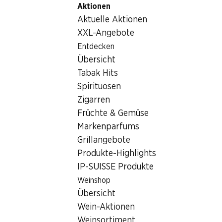
Aktionen
Table Of Content
Home
Getränke
Sonstiges
Zum Hauptinhalt springen
Zum Inhaltsverzeichnis springen
Zum Hauptmenü springen
Aktuelle Aktionen
Sonstiges
XXL-Angebote
Entdecken
Sonstiges
Hoppala, keine Produkte verfügbar mit den gewählten
Übersicht
Kriterien...
Tabak Hits
Spirituosen
Filter zurücksetzen
Zigarren
Früchte & Gemüse
Markenparfums
Grillangebote
Newsletter
Produkte-Highlights
IP-SUISSE Produkte
Bleiben Sie mit dem Denner Newsletter immer auf dem
neusten Stand. Melden Sie sich jetzt an!
Weinshop
Übersicht
E-Mail Adresse
Jetzt anmelden
Wein-Aktionen
Weinsortiment