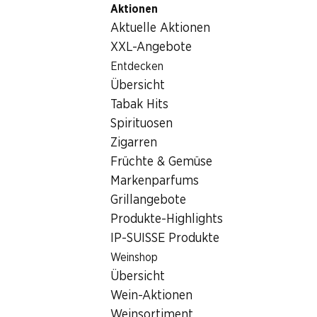
Aktionen
Table Of Content
Home
Getränke
Sonstiges
Zum Hauptinhalt springen
Zum Inhaltsverzeichnis springen
Zum Hauptmenü springen
Aktuelle Aktionen
Sonstiges
XXL-Angebote
Entdecken
Sonstiges
Hoppala, keine Produkte verfügbar mit den gewählten
Übersicht
Kriterien...
Tabak Hits
Spirituosen
Filter zurücksetzen
Zigarren
Früchte & Gemüse
Markenparfums
Grillangebote
Newsletter
Produkte-Highlights
IP-SUISSE Produkte
Bleiben Sie mit dem Denner Newsletter immer auf dem
neusten Stand. Melden Sie sich jetzt an!
Weinshop
Übersicht
E-Mail Adresse
Jetzt anmelden
Wein-Aktionen
Weinsortiment