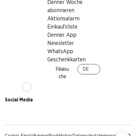
Nachhaltigkeit
Denner Woche
Lieferbedingungen
abonnieren
Sponsoring
Aktionsalarm
Qualität
Einkaufsliste
Werbung
Denner App
Verhaltenskodex &
Meldestelle
Newsletter
Medien
WhatsApp
Geschenkkarten
Denner App
Filialsu
DE
che
Social Media
facebook
instagram
youtube
linkedin
tiktok