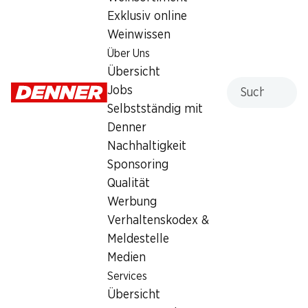
Exklusiv online
Weinwissen
Services
Filialen
Über Uns
Übersicht
Filialsuche
Übersicht
Denner Woche abonnieren
Neue Standorte
Suche
Jobs
Aktionsalarm
Selbstständig mit
Einkaufsliste
Denner
Denner App
Nachhaltigkeit
Newsletter
Sponsoring
WhatsApp
Qualität
Geschenkkarten
Werbung
Verhaltenskodex &
Über uns
Kontakt & Hilfe
Meldestelle
Übersicht
FAQ
Medien
Jobs
Kontaktformular
Services
Selbstständig mit Denner
Kundendienst
Übersicht