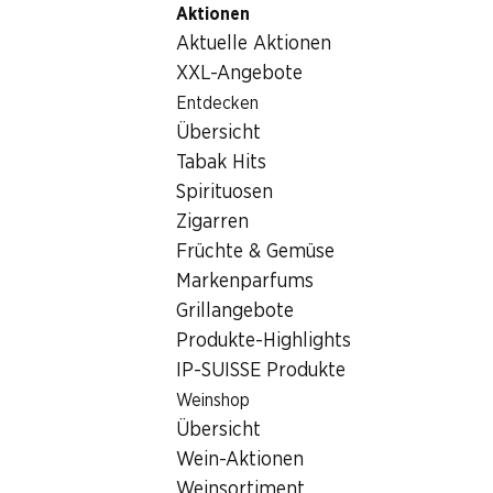
Aktionen
Table Of Content
Home
Lebensmittel
Schokolade/Süsses
Zile Blech-E
Zum Hauptinhalt springen
Zum Inhaltsverzeichnis springen
Zum Hauptmenü springen
Aktuelle Aktionen
XXL-Angebote
Entdecken
Übersicht
Tabak Hits
Spirituosen
Zigarren
Früchte & Gemüse
Markenparfums
Grillangebote
Produkte-Highlights
Zile Blech-Eili
IP-SUISSE Produkte
Weinshop
im Netzli, 3 x 24 g
Übersicht
Wein-Aktionen
3.50
Weinsortiment