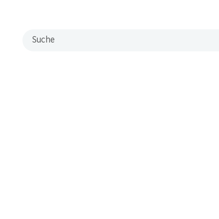
Suche
L
o Pan