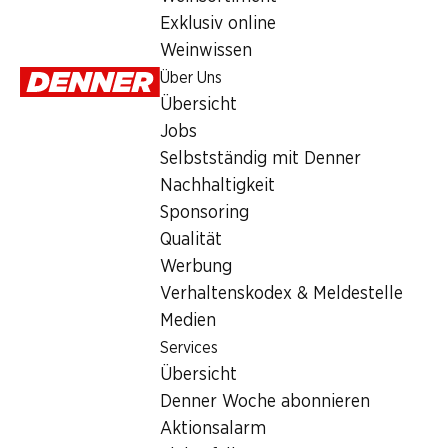
Exklusiv online
Weinwissen
Über Uns
Übersicht
Jobs
Artikelnummer
1020267
Selbstständig mit Denner
Nachhaltigkeit
Sponsoring
Was andere Kunden kaufen
Qualität
Werbung
Verhaltenskodex & Meldestelle
Medien
Services
SPECIA
23%
23%
Übersicht
3.45
4.95
4.95
statt 6.50
statt 6.50
Denner Woche abonnieren
Mulino Bianc
Mars
Snickers
Goccioli
Aktionsalarm
10 Stück, 450 g
10 Stück, 500 g
336 g