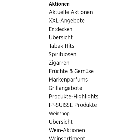
Aktionen
Table Of Content
Home
Lebensmittel
Brot/Backwaren
Zum Hauptinhalt springen
Zum Inhaltsverzeichnis springen
Zum Hauptmenü springen
Aktuelle Aktionen
Wasa Original Knäckebrot
XXL-Angebote
Entdecken
Übersicht
Tabak Hits
Spirituosen
Zigarren
Früchte & Gemüse
Markenparfums
Grillangebote
Produkte-Highlights
Wasa Original Knäckebrot
IP-SUISSE Produkte
Weinshop
205 g
Übersicht
Wein-Aktionen
2.25
Weinsortiment