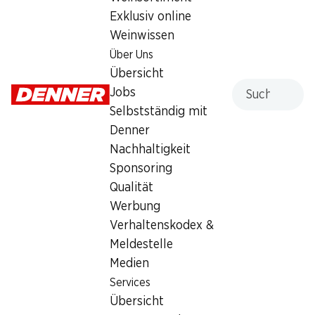
Exklusiv online
Weinwissen
Über Uns
Übersicht
Suche
Jobs
Artikelnummer
1021071
Selbstständig mit
Denner
Was andere Kunden kaufen
Nachhaltigkeit
Sponsoring
Qualität
Werbung
Verhaltenskodex &
Meldestelle
35%
ab 2 Stück
30%
Medien
–.45
statt –.70
*
1.60
statt 2.30
Services
Semmeli mit IP-SUISSE Mehl
IP-SUISSE Fyrabigbrot
80 g
Übersicht
300 g