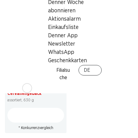
Denner Woche
abonnieren
Aktionsalarm
* Nicht mit anderen Gutscheinen,
Bons und Sonderrabatten
Einkaufsliste
kumulierbar.
Denner App
Newsletter
WhatsApp
Geschenkkarten
Filialsu
DE
34%
che
10.95
statt 16.80
*
Roland Petite Pause
Cerealiengebäck
assortiert, 630 g
* Konkurrenzvergleich