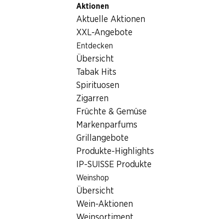
Aktionen
Table Of Content
Home
Lebensmittel
Schokolade/Süsses
Zum Hauptinhalt springen
Zum Inhaltsverzeichnis springen
Zum Hauptmenü springen
Aktuelle Aktionen
Nestlé Smarties Egg Hunt Pack
XXL-Angebote
Entdecken
Übersicht
Tabak Hits
Spirituosen
Zigarren
Früchte & Gemüse
Markenparfums
Grillangebote
Produkte-Highlights
IP-SUISSE Produkte
Weinshop
Nestlé Smarties Egg Hunt Pack
Übersicht
Wein-Aktionen
Box, 122 g
Weinsortiment