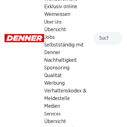
Exklusiv online
5.50
Weinwissen
Über Uns
Übersicht
Suche
Jobs
Selbstständig mit
Labels und Auszeichnungen
Denner
Artikelnummer
1020615
Nachhaltigkeit
Sponsoring
Qualität
Was andere Kunden kaufen
Werbung
Verhaltenskodex &
Meldestelle
Medien
Services
Übersicht
13%
30%