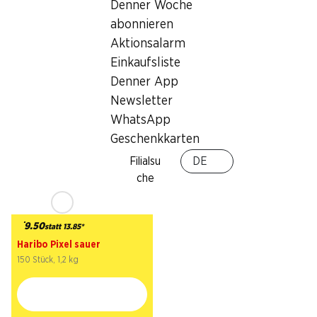
Denner Woche
9.50
statt 10.95
*
2.60
statt 3.75
abonnieren
Haribo Anaconda
Gusparo Croissants Cacao
Riesenschlangen
Aktionsalarm
10 Stück, 450 g
30 Stück, 1,2 kg
Einkaufsliste
Denner App
Newsletter
* Konkurrenzvergleich
WhatsApp
Geschenkkarten
Filialsu
DE
che
31%
9.50
statt 13.85
*
Haribo Pixel sauer
150 Stück, 1,2 kg