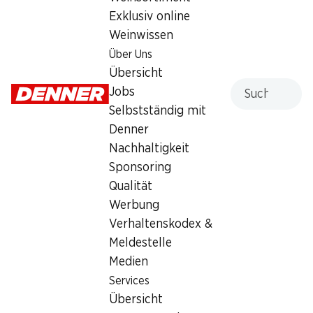
Exklusiv online
Weinwissen
Artikelnummer
1103459
Über Uns
Übersicht
Suche
Jobs
Was andere Kunden kaufen
Selbstständig mit
Denner
Nachhaltigkeit
Sponsoring
Qualität
35%
ab 2 Stück
30%
Werbung
–.45
statt –.70
*
1.60
statt 2.30
Verhaltenskodex &
Semmeli mit IP-SUISSE Mehl
IP-SUISSE Fyrabigbrot
Meldestelle
80 g
300 g
Medien
Services
Übersicht
* Nicht mit anderen Gutscheinen,