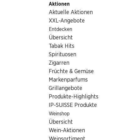
Aktionen
Table Of Content
Home
Lebensmittel
Brot/Backwaren
Zum Hauptinhalt springen
Zum Inhaltsverzeichnis springen
Zum Hauptmenü springen
Aktuelle Aktionen
La Boulangère Hot Dog Buns
XXL-Angebote
Entdecken
Übersicht
Tabak Hits
Spirituosen
Zigarren
Früchte & Gemüse
La Boulangère Hot Dog Buns
Markenparfums
Grillangebote
4 x 62,5 g
Produkte-Highlights
IP-SUISSE Produkte
1.65
Weinshop
Übersicht
Wein-Aktionen
Weinsortiment