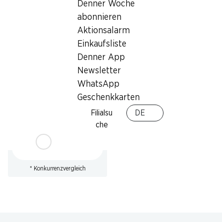
Denner Woche
Bons und Sonderrabatten
kumulierbar.
abonnieren
Aktionsalarm
Einkaufsliste
Denner App
Newsletter
34%
WhatsApp
10.95
statt 16.80
*
Geschenkkarten
Roland Petite Pause
Filialsu
DE
Cerealiengebäck
assortiert, 630 g
che
* Konkurrenzvergleich