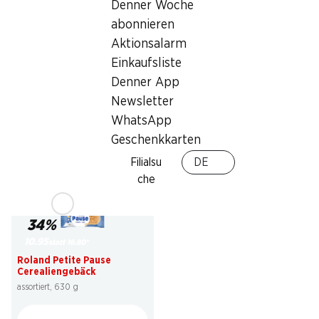
Denner Woche
–.45
statt –.70
*
1.60
statt 2.30
abonnieren
Semmeli mit IP-SUISSE Mehl
IP-SUISSE Fyrabigbrot
80 g
Aktionsalarm
300 g
Einkaufsliste
Denner App
Newsletter
* Nicht mit anderen Gutscheinen,
Bons und Sonderrabatten
WhatsApp
kumulierbar.
Geschenkkarten
Filialsu
DE
che
34%
10.95
statt 16.80
*
Roland Petite Pause
Cerealiengebäck
assortiert, 630 g