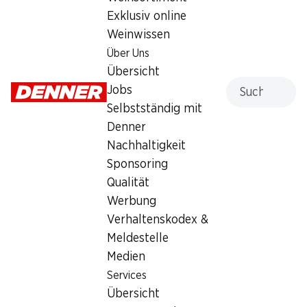
Exklusiv online
1.40
Weinwissen
Über Uns
Übersicht
Suche
Jobs
Selbstständig mit
Labels und Auszeichnungen
Denner
Artikelnummer
1002754
Nachhaltigkeit
Sponsoring
Qualität
Was andere Kunden kaufen
Werbung
Verhaltenskodex &
Meldestelle
Medien
Services
Übersicht
35%
ab 2 Stück
30%