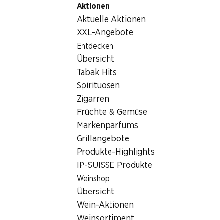
Aktionen
Table Of Content
Home
Lebensmittel
Brot/Backwaren
Zum Hauptinhalt springen
Zum Inhaltsverzeichnis springen
Zum Hauptmenü springen
Aktuelle Aktionen
IP-SUISSE Toast hell
XXL-Angebote
Entdecken
Übersicht
Tabak Hits
Spirituosen
Zigarren
Früchte & Gemüse
Markenparfums
Grillangebote
Produkte-Highlights
IP-SUISSE Produkte
Weinshop
IP-SUISSE Toast hell
Übersicht
Wein-Aktionen
250 g
Weinsortiment