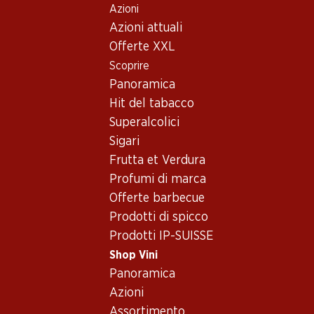
Azioni
Table Of Content
Home
Shop Vini
Vino/champagne
Vino bianco
Andare contenuto principale
Andare all'indice
Passare al menu principale
Azioni attuali
Sudafrica
Western Cape
Vino bianco - Sudafrica,
Offerte XXL
Scoprire
Western Cape
Sudafrica
Western Cape
Vino bian
Panoramica
Hit del tabacco
Superalcolici
Sigari
Frutta et Verdura
21.–
Profumi di marca
23.40
Bottiglia: 3.50
Bottiglia: 1.95
Offerte barbecue
Zonnewyn Chenin Blanc
Divine Hope Chenin Blanc
Prodotti di spicco
Western Cape PET
2025
(65)
Prodotti IP-SUISSE
Shop Vini
Panoramica
Azioni
Assortimento