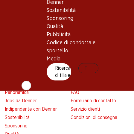
Denner
Panoramica
Ricerca di filiale
Sostenibilità
Abbonatevi al settimanale
Nuovi spazi commerciali
Denner
Sponsoring
Avviso azione
Qualità
Lista della spesa
Pubblicità
Denner App
Codice di condotta e
Newsletter
sportello
Media
WhatsApp
Carte regalo
Ricerca
IT
di filiale
Su di noi
Aiuto e contatto
Panoramica
FAQ
Jobs da Denner
Formulario di contatto
Indipendente con Denner
Servizio clienti
Sostenibilità
Condizioni di consegna
Sponsoring