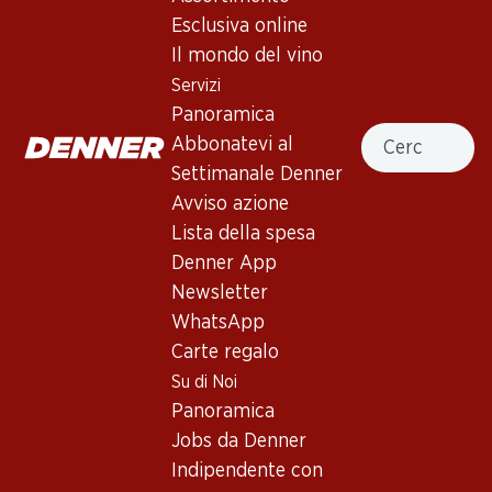
2 Prodotti
Esclusiva online
Il mondo del vino
Servizi
In alto
Panoramica
Cercare
Abbonatevi al
Settimanale Denner
Avviso azione
Lista della spesa
Newsletter
Denner App
Con la newsletter di Denner si rimane sempre aggiornati. Si
Newsletter
iscriva adesso!
WhatsApp
Carte regalo
Indirizzo e-mail
accedere adesso
Su di Noi
Panoramica
Jobs da Denner
Servizi
Filiali
Indipendente con