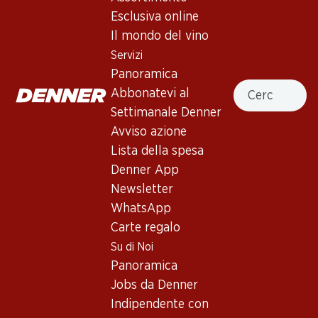
4.5
(8)
Esclusiva online
Le Cupole Rosso Tenuta di
Il mondo del vino
Trinoro Toscana IGT
Servizi
Panoramica
Vino rosso
,
Italia
,
Toscana
, 2020
Cercare
Abbonatevi al
Rosso porpora scuro. Aromi intensi ma eleganti di prugne,
Settimanale Denner
more, mirtilli e lamponi di bosco, con un tocco di vaniglia e un
Avviso azione
accenno di cioccolato fondente. Pieno al palato, con tannini
Lista della spesa
setosi e un finale lungo ed elegante.
Denner App
Newsletter
203.70
WhatsApp
Carte regalo
Prezzo unità: 33.95
à 6 x 75 cl
Su di Noi
Panoramica
Disponibile
Jobs da Denner
Indipendente con