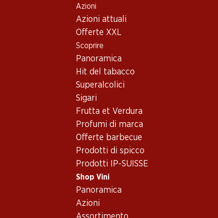
Azioni
Table Of Content
Home
Shop Vini
Vino/champagne
Vino rosso
Andare contenuto principale
Andare all'indice
Passare al menu principale
Azioni attuali
Italia
Toscana
Le Cupole Rosso Tenuta di Trinoro Toscana IGT
Offerte XXL
Scoprire
Esclusiva online!
Panoramica
Hit del tabacco
Superalcolici
Sigari
Frutta et Verdura
Profumi di marca
Offerte barbecue
Prodotti di spicco
Prodotti IP-SUISSE
Shop Vini
Panoramica
Fronte
Retro
Imballaggio
Azioni
Assortimento