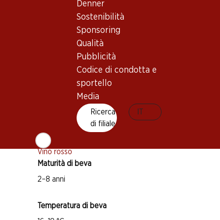
Denner
Sostenibilità
Sponsoring
Buono a sapersi
Qualità
Pubblicità
Vitigno
Codice di condotta e
Merlot
sportello
Cabernet Sauvignon
Media
Cabernet Franc
Ricerca
IT
di filiale
Petit Verdot
Tipo di vino
Vino rosso
Maturità di beva
2–8 anni
Temperatura di beva