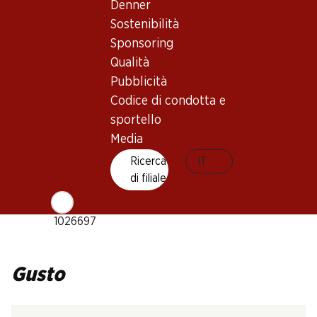
Chardonnay
Denner
Tipo di vino
Sostenibilità
Vino bianco
Sponsoring
Maturità di beva
Qualità
1–3 anni
Pubblicità
Codice di condotta e
Temperatura di beva
sportello
Media
6–10 °C
Impronta di CO2
Ricerca
IT
di filiale
6.06 kg
N. Art.
1026697
Gusto