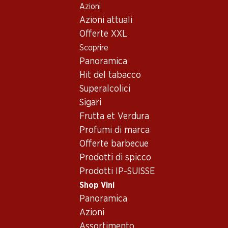
Azioni
Table Of Content
Home
Shop Vini
Vino/champagne
Vino bianco
Andare contenuto principale
Andare all'indice
Passare al menu principale
Azioni attuali
Francia
Vin de Pays des Pyrénées Orientales
Verger du Soleil Chardonnay Pays d'Oc IGP
Offerte XXL
Scoprire
Panoramica
Hit del tabacco
Superalcolici
Sigari
Frutta et Verdura
Profumi di marca
Offerte barbecue
Prodotti di spicco
Prodotti IP-SUISSE
Shop Vini
Panoramica
Fronte
Retro
Imballaggio
Azioni
Assortimento