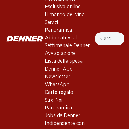
4.0
(71)
Esclusiva online
Verger du Soleil Chardonnay
Il mondo del vino
Pays d'Oc IGP
Servizi
Panoramica
Vino bianco
,
Francia
,
Vin de Pays des Pyrénées Orientales
Cercare
Abbonatevi al
Giallo chiaro con riflessi verdi. Profumo di fiori d’acacia e di
Settimanale Denner
frutta esotica. Al palato risulta rotondo e fruttato.
Avviso azione
Lista della spesa
Non disponibile
Denner App
Newsletter
WhatsApp
Carte regalo
Su di Noi
Buono a sapersi
Panoramica
Jobs da Denner
Vitigno
Indipendente con