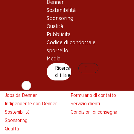
Denner
Abbonatevi al settimanale
Nuovi spazi commerciali
Sostenibilità
Denner
Sponsoring
Avviso azione
Qualità
Lista della spesa
Pubblicità
Denner App
Codice di condotta e
Newsletter
sportello
WhatsApp
Media
Carte regalo
Ricerca
IT
di filiale
Su di noi
Aiuto e contatto
Panoramica
FAQ
Jobs da Denner
Formulario di contatto
Indipendente con Denner
Servizio clienti
Sostenibilità
Condizioni di consegna
Sponsoring
Qualità