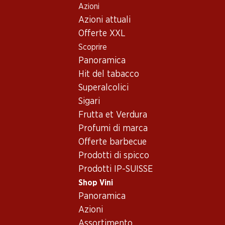
Azioni
Table Of Content
Home
Shop Vini
Vino/champagne
Vino bianco
Andare contenuto principale
Andare all'indice
Passare al menu principale
Azioni attuali
Francia
varie regioni
Vino bianco - Francia,
Offerte XXL
Scoprire
varie regioni
Francia
varie regioni
Vino bianco
Panoramica
Hit del tabacco
Superalcolici
Sigari
Frutta et Verdura
16.50
Profumi di marca
Bottiglia: 2.75
Offerte barbecue
Chardonnay Pays d'Oc IGP
Prodotti di spicco
(6)
Prodotti IP-SUISSE
Shop Vini
Panoramica
Azioni
Assortimento