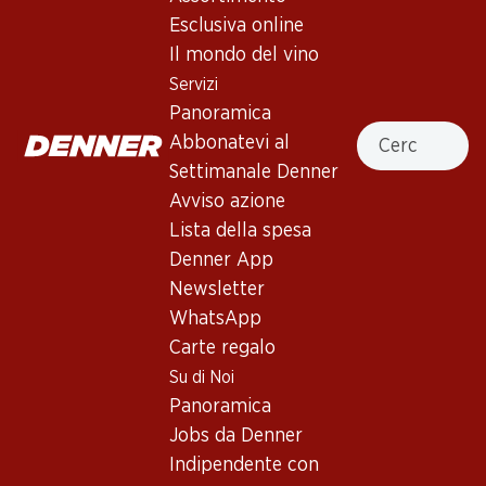
1 Prodotti
Esclusiva online
Il mondo del vino
Servizi
In alto
Panoramica
Cercare
Abbonatevi al
Settimanale Denner
Avviso azione
Newsletter
Lista della spesa
Denner App
Con la newsletter di Denner si rimane sempre aggiornati. Si
iscriva adesso!
Newsletter
WhatsApp
Indirizzo e-mail
accedere adesso
Carte regalo
Su di Noi
Panoramica
Jobs da Denner
Servizi
Filiali
Indipendente con
Panoramica
Ricerca di filiale