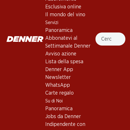
Esclusiva online
Il mondo del vino
Servizi
Panoramica
89.70
105.–
Cercare
Abbonatevi al
Bottiglia: 14.95
Bottiglia: 17.50
Three Finger Jack Old Vine
Château Ste Michelle Merlot
Settimanale Denner
Zinfandel Lodi
Columbia Valley
Avviso azione
2022
2022
(23)
(8)
Lista della spesa
Denner App
Newsletter
WhatsApp
Carte regalo
Su di Noi
Panoramica
Jobs da Denner
58.50
89.70
Indipendente con
Bottiglia: 9.75
Bottiglia: 14.95