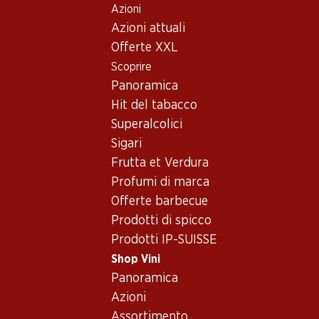
Azioni
Table Of Content
Home
Shop Vini
Vino/champagne
Vino rosé
Andare contenuto principale
Andare all'indice
Passare al menu principale
Azioni attuali
USA
varie regioni
Vino rosé_old - USA, varie
Offerte XXL
Scoprire
regioni
USA
Panoramica
Hit del tabacco
Superalcolici
Sigari
Frutta et Verdura
40%
40.80
Profumi di marca
53.70
invece di 89.70
Bottiglia: 6.80
Bottiglia: 8.95 invece di 14.95
Offerte barbecue
Stone Barn White Zinfandel
Fetzer Chardonnay
Rosé
Prodotti di spicco
2023
2025
Prodotti IP-SUISSE
(28)
(133)
Shop Vini
Panoramica
Azioni
Assortimento