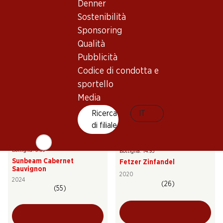
Denner
Buffalo Cabernet
Fetzer Cabernet Sauvignon
Sauvignon
Sostenibilità
2023
2023
(23)
Sponsoring
(107)
Qualità
Pubblicità
Codice di condotta e
sportello
Media
Ricerca
IT
di filiale
23.70
89.70
Bottiglia: 3.95
Bottiglia: 14.95
Sunbeam Cabernet
Fetzer Zinfandel
Sauvignon
2020
2024
(26)
(55)