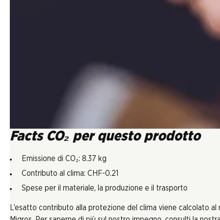
Facts CO₂ per questo prodotto
Emissione di CO₂: 8.37 kg
Contributo al clima: CHF-0.21
Spese per il materiale, la produzione e il trasporto
L’esatto contributo alla protezione del clima viene calcolato al
Migros. Per saperne di più sul nostro impegno, consulti la nostra 