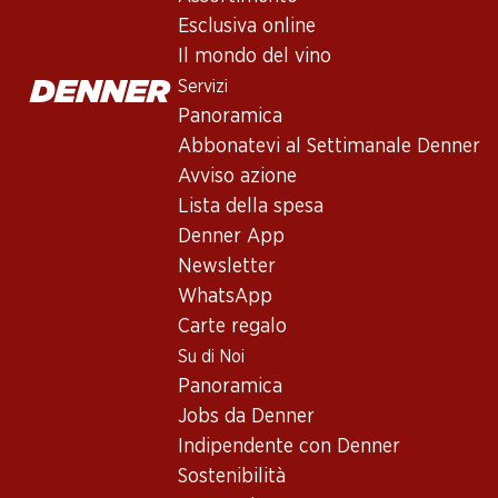
Rimuss Rosato Dry
Esclusiva online
Spumante
,
Europa
,
Il mondo del vino
Rosa salmone tenue. Profumo intenso di bacche mature, uva sult
Servizi
alternativa senz’alcool!
Panoramica
Abbonatevi al Settimanale Denner
47.70
Avviso azione
Lista della spesa
Prezzo unità: 7.95
Denner App
à 6 x 75 cl
Newsletter
Disponibile
WhatsApp
Carte regalo
Su di Noi
Panoramica
Jobs da Denner
Buono a sapersi
Indipendente con Denner
Sostenibilità