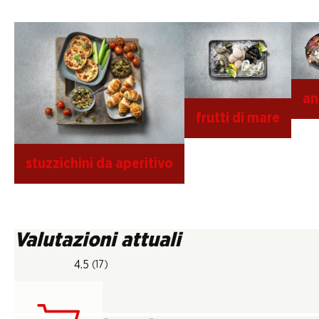
an
frutti di mare
stuzzichini da aperitivo
Valutazioni attuali
4.5
(17)