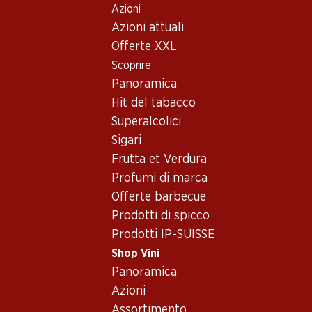
Azioni
Table Of Content
Home
Shop Vini
Vino/champagne
Spumante
Andare contenuto principale
Andare all'indice
Passare al menu principale
Azioni attuali
Offerte XXL
Scoprire
Panoramica
Hit del tabacco
Superalcolici
Sigari
Frutta et Verdura
Profumi di marca
Offerte barbecue
Prodotti di spicco
Prodotti IP-SUISSE
Shop Vini
Panoramica
4.5
(17)
Azioni
Assortimento