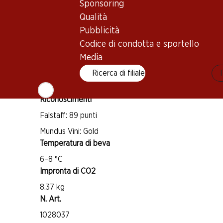
Vitigno
Sponsoring
Diversi vitigni
Qualità
Tipo di vino
Pubblicità
Codice di condotta e sportello
Spumante
Maturità di beva
Media
1 anno dall'acquisto
Ricerca di filiale
Riconoscimenti
Falstaff: 89 punti
Mundus Vini: Gold
Temperatura di beva
6–8 °C
Impronta di CO2
8.37 kg
N. Art.
1028037