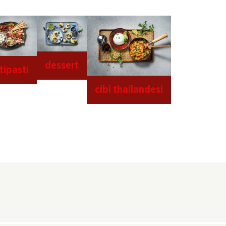
dessert
tipasti
cibi thailandesi