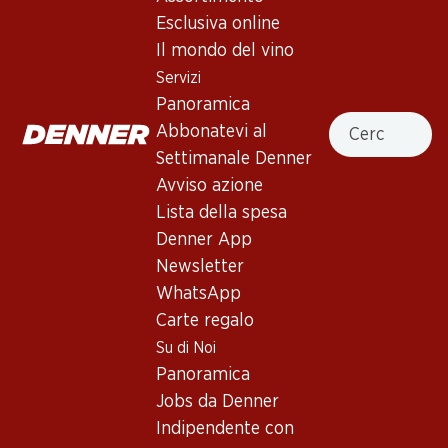
2 Prodotti
Esclusiva online
Il mondo del vino
Servizi
In alto
Panoramica
Cercare
Abbonatevi al
Settimanale Denner
Avviso azione
Lista della spesa
Newsletter
Denner App
Con la newsletter di Denner si rimane sempre aggiornati. Si
Newsletter
iscriva adesso!
WhatsApp
Indirizzo e-mail
Carte regalo
accedere adesso
Su di Noi
Panoramica
Jobs da Denner
Servizi
Filiali
Indipendente con