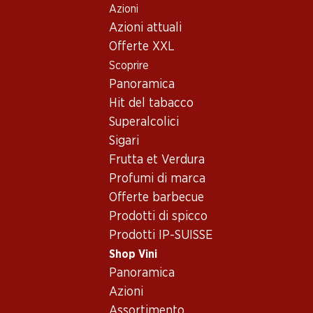
Azioni
Table Of Content
Home
Shop Vini
Vino/champagne
Vino rosé
Andare contenuto principale
Andare all'indice
Passare al menu principale
Azioni attuali
varie paesi
Varie paesi
Vino rosé_old - varie paesi,
Offerte XXL
Scoprire
Varie paesi
varie paesi
Panoramica
Hit del tabacco
Superalcolici
Sigari
Frutta et Verdura
39.95
Profumi di marca
23.40
Bottiglia: 6.70
Bottiglia: 3.90
Offerte barbecue
Jam Shed Rhubarb &
Maître de Plaisir Litchi
Strawberry Smash
Prodotti di spicco
(70)
(4)
Prodotti IP-SUISSE
Shop Vini
Panoramica
Azioni
Assortimento