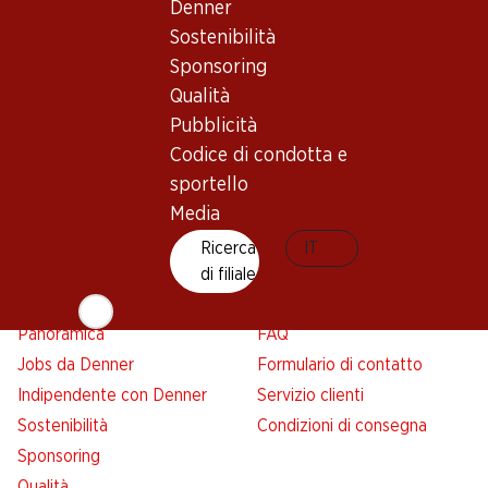
Panoramica
Denner
Ricerca di filiale
Sostenibilità
Abbonatevi al settimanale
Nuovi spazi commerciali
Denner
Sponsoring
Avviso azione
Qualità
Lista della spesa
Pubblicità
Denner App
Codice di condotta e
Newsletter
sportello
WhatsApp
Media
Carte regalo
Ricerca
IT
di filiale
Su di noi
Aiuto e contatto
Panoramica
FAQ
Jobs da Denner
Formulario di contatto
Indipendente con Denner
Servizio clienti
Sostenibilità
Condizioni di consegna
Sponsoring
Qualità