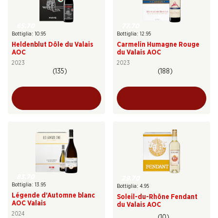
65.70
77.70
Bottiglia: 10.95
Bottiglia: 12.95
Heldenblut Dôle du Valais
Carmelin Humagne Rouge
AOC
du Valais AOC
2023
2023
(135)
(188)
83.70
29.70
Bottiglia: 13.95
Bottiglia: 4.95
Légende d’Automne blanc
Soleil-du-Rhône Fendant
AOC Valais
du Valais AOC
2024
(10)