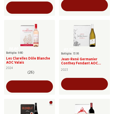
58.80
83.70
Bottiglia: 9.80
Bottiglia: 13.95
Les Clarelles Dôle Blanche
Jean-René Germanier
AOC Valais
Conthey Fendant AOC
Valais
2024
2023
(26)