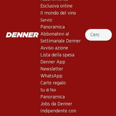
Esclusiva online
Il mondo del vino
Servizi
36%
Panoramica
41.70
71.70
invece di 65.70
Cercare
Abbonatevi al
Bottiglia: 6.95 invece di 10.95
Bottiglia: 11.95
Œil-de-Perdrix Chamoson
Carmelin Petite Arvine du
Settimanale Denner
du Valais AOC
Valais AOC
Avviso azione
2025
2025
(108)
(331)
Lista della spesa
Denner App
Newsletter
WhatsApp
Carte regalo
Su di Noi
Panoramica
25%
Jobs da Denner
34.80
49.20
invece di 65.70
Indipendente con
Bottiglia: 5.80
Bottiglia: 8.20 invece di 10.95