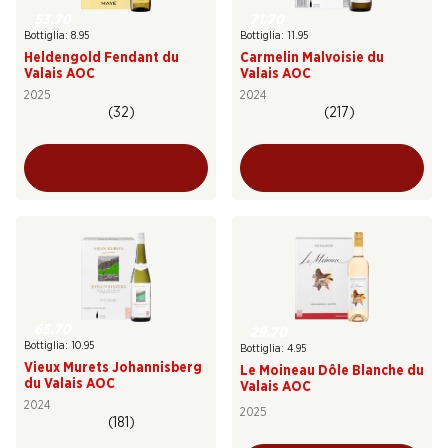
53.70
71.70
Bottiglia: 8.95
Bottiglia: 11.95
Heldengold Fendant du
Carmelin Malvoisie du
Valais AOC
Valais AOC
2025
2024
(32)
(217)
65.70
29.70
Bottiglia: 10.95
Bottiglia: 4.95
Vieux Murets Johannisberg
Le Moineau Dôle Blanche du
du Valais AOC
Valais AOC
2024
2025
(181)