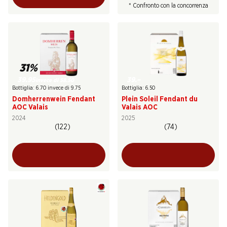
* Confronto con la concorrenza
31%
39.95
39.–
invece di 58.50
Bottiglia: 6.70 invece di 9.75
Bottiglia: 6.50
Domherrenwein Fendant
Plein Soleil Fendant du
AOC Valais
Valais AOC
2024
2025
(122)
(74)