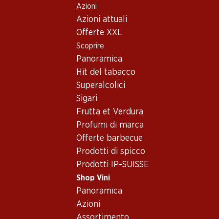
Azioni
Table Of Content
Home
Shop Vini
Vino/champagne
Vino bianco
Andare contenuto principale
Andare all'indice
Passare al menu principale
Azioni attuali
Svizzera
Vallese
Vino bianco_old - Svizzera,
Offerte XXL
Scoprire
Vallese
Svizzera
Vallese
Panoramica
Hit del tabacco
Superalcolici
Sigari
Frutta et Verdura
95.70
41.70
Profumi di marca
Bottiglia: 15.95
Bottiglia: 6.95
Offerte barbecue
Jean-René Germanier
Œil-de-Perdrix du Valais
Johannisberg Chamoson
AOC
Prodotti di spicco
AOC Valais
2025
2025
Prodotti IP-SUISSE
(66)
(150)
Shop Vini
Panoramica
Azioni
Assortimento