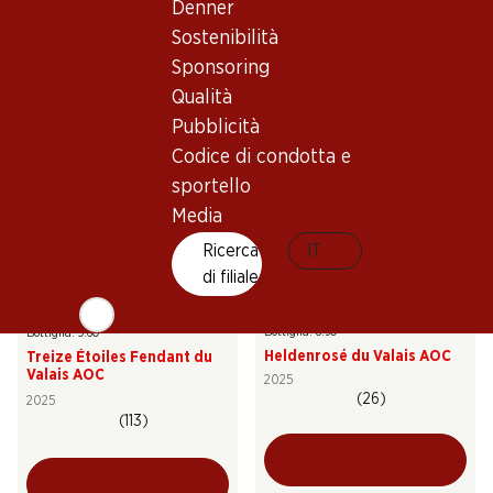
Denner
Le Moineau Dôle Blanche du
Carmelin Heida du Valais
Valais AOC
AOC
Sostenibilità
2025
2025
Sponsoring
(50)
(224)
Qualità
Pubblicità
Codice di condotta e
sportello
Media
Ricerca
IT
di filiale
28%
51.–
57.60
invece di 71.70
*
Bottiglia: 8.50
*
Bottiglia: 9.60
Heldenrosé du Valais AOC
Treize Étoiles Fendant du
Valais AOC
2025
(26)
2025
(113)