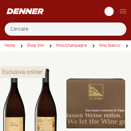
Table Of Content
Andare contenuto principale
Andare all'indice
Passare al menu principale
Cercare
Home
Shop Vini
Vino/champagne
Vino bianco
Esclusiva online!