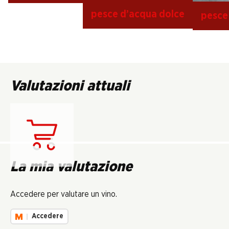
pesce d’acqua dolce
pesce
Valutazioni attuali
Carica...
La mia valutazione
Accedere per valutare un vino.
Accedere