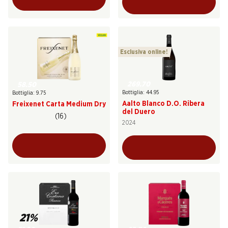
Esclusiva online!
269.70
58.50
Bottiglia: 44.95
Bottiglia: 9.75
Aalto Blanco D.O. Ribera
Freixenet Carta Medium Dry
del Duero
(16)
2024
21%