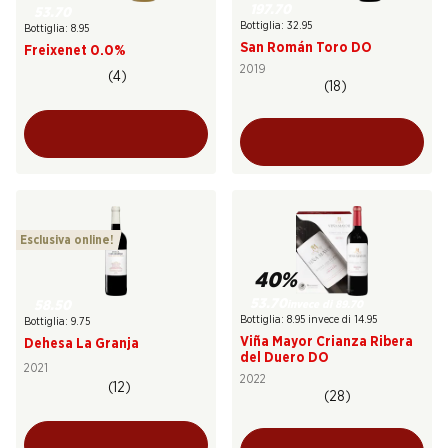
197.70
53.70
Bottiglia: 32.95
Bottiglia: 8.95
San Román Toro DO
Freixenet 0.0%
2019
(4)
(18)
Esclusiva online!
40%
53.70
invece di 89.70
58.50
Bottiglia: 8.95 invece di 14.95
Bottiglia: 9.75
Viña Mayor Crianza Ribera
Dehesa La Granja
del Duero DO
2021
2022
(12)
(28)