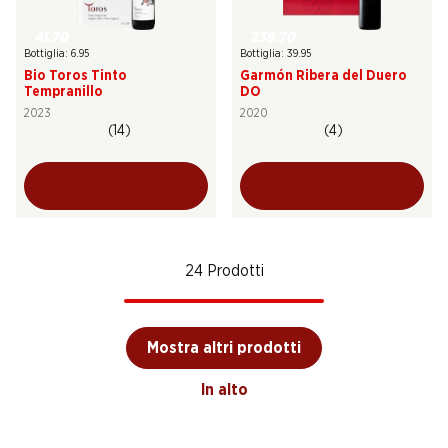
41.70
239.70
Bottiglia: 6.95
Bottiglia: 39.95
Bio Toros Tinto
Garmón Ribera del Duero
Tempranillo
DO
2023
2020
(14)
(4)
24 Prodotti
Mostra altri prodotti
In alto