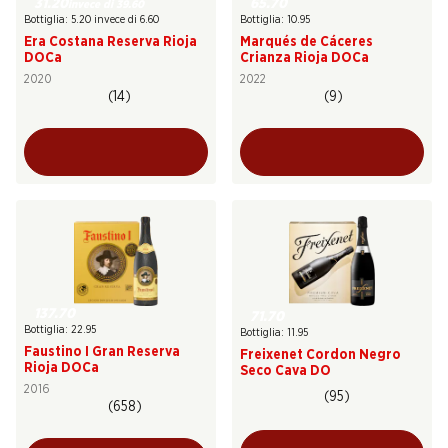
31.20
65.70
invece di 39.60
Bottiglia: 5.20 invece di 6.60
Bottiglia: 10.95
Era Costana Reserva Rioja
Marqués de Cáceres
DOCa
Crianza Rioja DOCa
2020
2022
(14)
(9)
137.70
71.70
Bottiglia: 22.95
Bottiglia: 11.95
Faustino I Gran Reserva
Freixenet Cordon Negro
Rioja DOCa
Seco Cava DO
2016
(95)
(658)