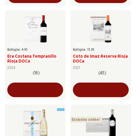
29.70
83.70
Bottiglia: 4.95
Bottiglia: 13.95
Era Costana Tempranillo
Coto de Imaz Reserva Rioja
Rioja DOCa
DOCa
2024
2021
(16)
(45)
Esclusiva online!