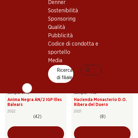
Denner
Marqués de Cáceres
Legón Crianza Ribera del
Verdejo Rueda DO
Duero DO
Sostenibilità
2025
2021
Sponsoring
(3)
(69)
Qualità
Pubblicità
Codice di condotta e
sportello
Media
Esclusiva online!
Esclusiva online!
Ricerca
IT
di filiale
129.–
267.–
Bottiglia: 21.50
Bottiglia: 44.50
Anima Negra ÀN/2 IGP Illes
Hacienda Monasterio D.O.
Balears
Ribera del Duero
2022
2021
(42)
(8)