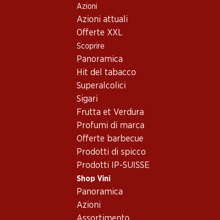
Azioni
Table Of Content
Home
Shop Vini
Vino/champagne
Vino rosé
Andare contenuto principale
Andare all'indice
Passare al menu principale
Azioni attuali
Spagna
Vino rosé_old – Proveniente
Offerte XXL
Scoprire
da Spagna
Spagna
Panoramica
Hit del tabacco
Superalcolici
Sigari
Frutta et Verdura
56.70
76.80
Profumi di marca
Bottiglia: 9.45
Bottiglia: 12.80
Offerte barbecue
Venta Mazarrón Verdejo
Los Condes Gran Reserva
Rueda DO
Catalunya DO
Prodotti di spicco
2025
2019
Prodotti IP-SUISSE
(175)
(402)
Shop Vini
Panoramica
Azioni
Assortimento