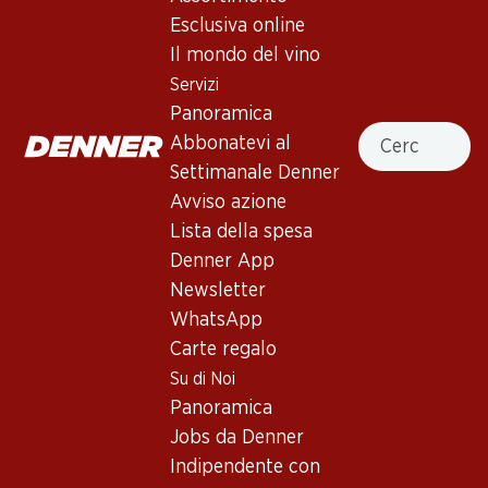
Esclusiva online
Il mondo del vino
Esclusiva online!
Esclusiva online!
Servizi
Panoramica
236.70
257.70
Cercare
Abbonatevi al
Bottiglia: 39.45
Bottiglia: 42.95
Mauro Vino de la Tierra de
Aalto DO Ribera del Duero
Settimanale Denner
Castilla y León
2023
Avviso azione
2021
(13)
(27)
Lista della spesa
Denner App
Newsletter
WhatsApp
Carte regalo
Su di Noi
Panoramica
Jobs da Denner
59.70
75.–
Indipendente con
Bottiglia: 9.95
Bottiglia: 12.50