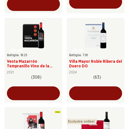
109.50
47.70
Bottiglia: 18.25
Bottiglia: 7.95
Venta Mazarrón
Viña Mayor Roble Ribera del
Tempranillo Vino de la
Duero DO
Tierra de Castilla y León
2021
2024
(308)
(63)
Esclusiva online!