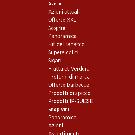
Azioni
Table Of Content
Home
Shop Vini
Vino/champagne
Vino bianco
Andare contenuto principale
Andare all'indice
Passare al menu principale
Azioni attuali
Vino bianco - Australia, South
Offerte XXL
Scoprire
Australia
South Eastern Australia
Vino b
Panoramica
Hit del tabacco
Superalcolici
53.70
35.70
Sigari
Bottiglia: 8.95
Bottiglia: 5.95
Frutta et Verdura
Hardys Nottage Hill
Bellmount
Chardonnay
Semillon/Chardonn
Profumi di marca
ay
2025
2025
Offerte barbecue
(97)
(40)
Prodotti di spicco
Prodotti IP-SUISSE
Shop Vini
Panoramica
Azioni
Assortimento