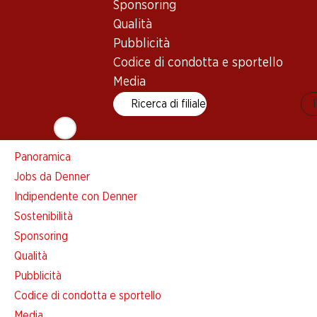
Sponsoring
Lista della spesa
Qualità
Denner App
Pubblicità
Newsletter
Codice di condotta e sportello
WhatsApp
Media
Carte regalo
Ricerca di filiale
Su di noi
Panoramica
Jobs da Denner
Indipendente con Denner
Sostenibilità
Sponsoring
Qualità
Pubblicità
Codice di condotta e sportello
Media