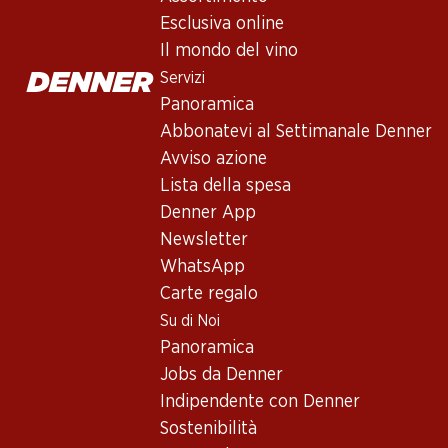
Esclusiva online
Il mondo del vino
Servizi
Panoramica
Abbonatevi al Settimanale Denner
Avviso azione
Newsletter
Lista della spesa
Denner App
Con la newsletter di Denner si rimane sempre aggiornati. Si isc
Newsletter
Indirizzo e-mail
WhatsApp
Carte regalo
Su di Noi
Panoramica
Servizi
Jobs da Denner
Panoramica
Indipendente con Denner
Abbonatevi al settimanale Denner
Sostenibilità
Avviso azione