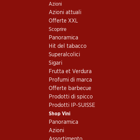
Azioni
Table Of Content
Home
Shop Vini
Vino/champagne
Vino rosso
Andare contenuto principale
Andare all'indice
Passare al menu principale
Azioni attuali
Italia
Sicilia
Vino rosso - Italia, Sicilia
Offerte XXL
Scoprire
Italia
Sicilia
Vino rosso
Panoramica
Hit del tabacco
Superalcolici
Sigari
22.50
59.70
Frutta et Verdura
Bottiglia: 3.75
Bottiglia: 9.95
Trinacria Nero d’Avola
Passìo Nero
Profumi di marca
Sicilia DOC
d’Avola/Perricone Sicilia
Offerte barbecue
DOC da uve leggermente
2025
2024
appassite
(18)
(23)
Prodotti di spicco
Prodotti IP-SUISSE
Shop Vini
Panoramica
Azioni
Assortimento