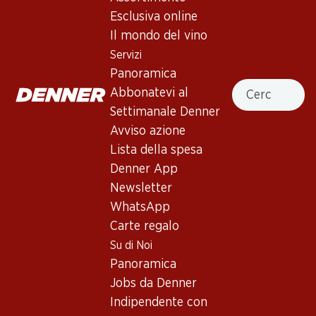
Esclusiva online
Il mondo del vino
146.70
71.70
Servizi
Bottiglia: 24.45
Bottiglia: 11.95
Panoramica
Due Lune Nero
Inycon Nero d’Avola Riserva
Cercare
d’Avola/Nerello Mascalese
Abbonatevi al
Sicilia DOC
Sicilia DOC
2024
2022
Settimanale Denner
(64)
Avviso azione
Lista della spesa
Denner App
Newsletter
WhatsApp
Carte regalo
Su di Noi
Panoramica
41.70
Jobs da Denner
Bottiglia: 6.95
Bio Oynos Nero
Indipendente con
d’Avola/Merlot Sicilia DOC