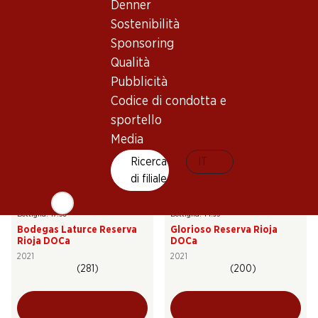
Denner
Faustino I Gran Reserva
Macán Clásico Rioja DOCa
Rioja DOCa
Sostenibilità
2022
2016
Sponsoring
(658)
Qualità
Pubblicità
Codice di condotta e
sportello
Media
Ricerca
IT
di filiale
105.–
89.70
Bottiglia: 17.50
Bottiglia: 14.95
Bodegas Laturce Reserva
Glorioso Reserva Rioja
Rioja DOCa
DOCa
2021
2021
(281)
(200)