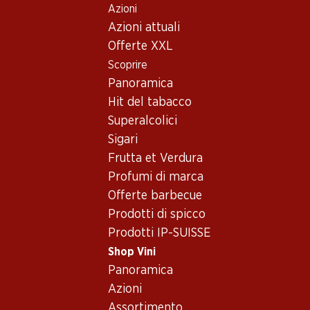
Azioni
Table Of Content
Home
Shop Vini
Vino/champagne
Vino rosso
Andare contenuto principale
Andare all'indice
Passare al menu principale
Azioni attuali
Spagna
Rioja
Vino rosso_old - Spagna,
Offerte XXL
Scoprire
Rioja
Spagna
Rioja
Panoramica
Hit del tabacco
Superalcolici
Sigari
Frutta et Verdura
29.70
83.70
Profumi di marca
Bottiglia: 4.95
Bottiglia: 13.95
Offerte barbecue
Era Costana Tempranillo
Coto de Imaz Reserva Rioja
Rioja DOCa
DOCa
Prodotti di spicco
2024
2021
Prodotti IP-SUISSE
(16)
(45)
Shop Vini
Panoramica
Azioni
Assortimento