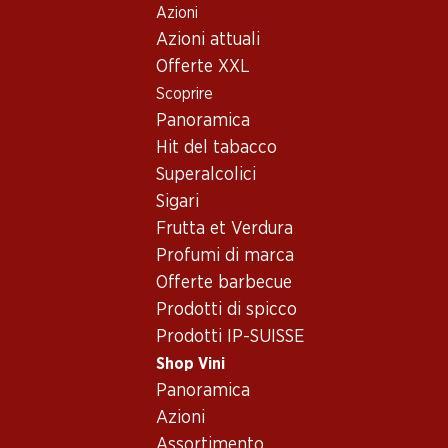
Azioni
Table Of Content
Home
Shop Vini
Vino/champagne
Vino rosso
Andare contenuto principale
Andare all'indice
Passare al menu principale
Azioni attuali
Svizzera
Vallese
Pinot Noir de Salquenen AOC Valais
Offerte XXL
Scoprire
Panoramica
Hit del tabacco
Superalcolici
Sigari
Frutta et Verdura
Profumi di marca
Offerte barbecue
Prodotti di spicco
Prodotti IP-SUISSE
Shop Vini
Panoramica
Fronte
Retro
Imballaggio
Azioni
Assortimento