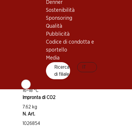
Denner
Buono a sapersi
Sostenibilità
Sponsoring
Vitigno
Qualità
Pinot Noir
Pubblicità
Tipo di vino
Codice di condotta e
Vino rosso
sportello
Maturità di beva
Media
1–4 anni
Ricerca
IT
di filiale
Temperatura di beva
16–18 °C
Impronta di CO2
7.62 kg
N. Art.
1026854