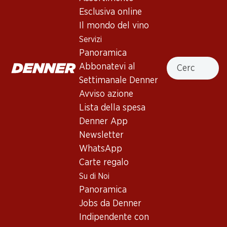
4.0
(95)
Esclusiva online
Pinot Noir de Salquenen AOC
Il mondo del vino
Valais
Servizi
Panoramica
Vino rosso
,
Svizzera
,
Vallese
, 2024
Cercare
Abbonatevi al
Rosso porpora carico. Profumo marcato di bacche rosse.
Settimanale Denner
Attacco vellutato, pieno e aromatico al palato. Finale lungo.
Avviso azione
Lista della spesa
47.70
Denner App
Newsletter
Prezzo unità: 7.95
WhatsApp
à 6 x 70 cl
Carte regalo
Disponibile
Su di Noi
Panoramica
Jobs da Denner
Indipendente con