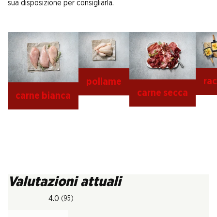
sua disposizione per consigliarla.
rac
pollame
carne secca
carne bianca
Valutazioni attuali
4.0
(95)