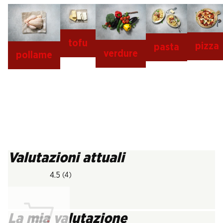
tofu
pizza
pasta
verdure
pollame
Valutazioni attuali
4.5
(4)
La mia valutazione