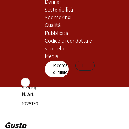
Denner
Vitigno
Sostenibilità
Cannonau (Grenache)
Sponsoring
Tipo di vino
Qualità
Vino rosso
Pubblicità
Maturità di beva
Codice di condotta e
2–6 anni
sportello
Media
Temperatura di beva
Ricerca
IT
16–18 °C
di filiale
Impronta di CO2
9.39 kg
N. Art.
1028170
Gusto