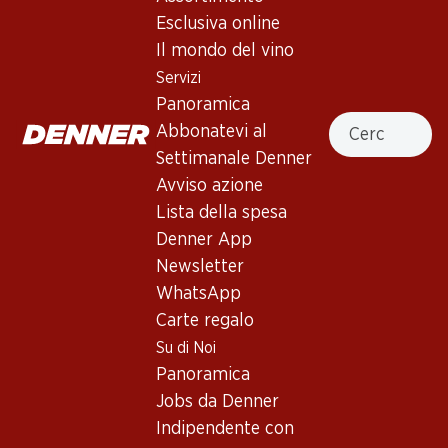
4.5
(4)
Esclusiva online
Palmalias Cannonau di
Il mondo del vino
Sardegna DOC Riserva
Servizi
Panoramica
Vino rosso
,
Italia
,
Sardegna
Cercare
Abbonatevi al
Colore rosso rubino intenso. Al naso, note pronunciate di
Settimanale Denner
frutti di bosco maturati al sole, con un po’ di mirto e cacao.
Avviso azione
Denso e pieno al palato, con tannini rotondi e finale molto
Lista della spesa
lungo.
Denner App
Newsletter
Non disponibile
WhatsApp
Carte regalo
Su di Noi
Panoramica
Jobs da Denner
Buono a sapersi
Indipendente con