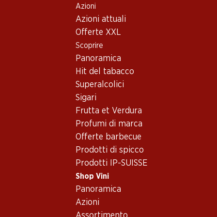
Azioni
Table Of Content
Home
Shop Vini
Vino/champagne
Vino rosso
Andare contenuto principale
Andare all'indice
Passare al menu principale
Azioni attuali
Italia
Sardegna
Palmalias Cannonau di Sardegna DOC Riserva
Offerte XXL
Scoprire
Panoramica
Hit del tabacco
Superalcolici
Sigari
Frutta et Verdura
Profumi di marca
Offerte barbecue
Prodotti di spicco
Prodotti IP-SUISSE
Shop Vini
Panoramica
Fronte
Retro
Azioni
Assortimento