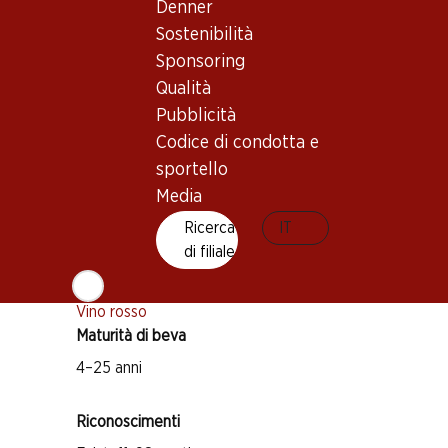
Denner
Sostenibilità
Sponsoring
Buono a sapersi
Qualità
Pubblicità
Vitigno
Codice di condotta e
Cabernet Sauvignon
sportello
Merlot
Media
Cabernet Franc
Ricerca
IT
di filiale
Petit Verdot
Tipo di vino
Vino rosso
Maturità di beva
4–25 anni
Riconoscimenti