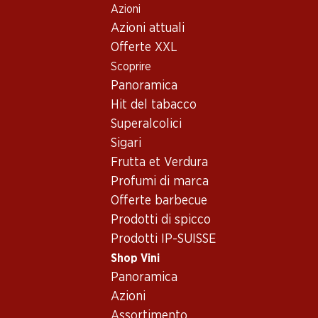
Azioni
Table Of Content
Home
Shop Vini
Vino/champagne
Vino rosso
Andare contenuto principale
Andare all'indice
Passare al menu principale
Azioni attuali
Italia
Toscana
Ornellaia Bolgheri DOC Superiore
Offerte XXL
Esclusiva online!
Scoprire
Panoramica
Hit del tabacco
Superalcolici
Sigari
Frutta et Verdura
Profumi di marca
Offerte barbecue
Prodotti di spicco
Prodotti IP-SUISSE
Shop Vini
Fronte
Retro
Imballaggio
Panoramica
Azioni
5.0
(1)
Assortimento