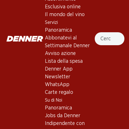
Ornellaia Bolgheri DOC
Esclusiva online
Superiore
Il mondo del vino
Servizi
Vino rosso
,
Italia
,
Toscana
, 2022
Panoramica
Cercare
Rosso rubino intenso e scuro intenso con riflessi violacei.
Abbonatevi al
Naso complesso con sentori di more selvatiche, ribes nero e
Settimanale Denner
violette, erbe mediterranee come timo e rosmarino, oltre a
Avviso azione
una leggera nota di grafite. Al palato è elegante, con tannini
Lista della spesa
delicati e maturi, e un finale lungo e minerale.
Denner App
Newsletter
1170.–
WhatsApp
Carte regalo
Prezzo unità: 195.–
Su di Noi
à 6 x 75 cl
Panoramica
Disponibile
Jobs da Denner
Indipendente con