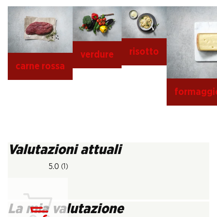
risotto
verdure
carne rossa
formaggio
Valutazioni attuali
5.0
(1)
La mia valutazione