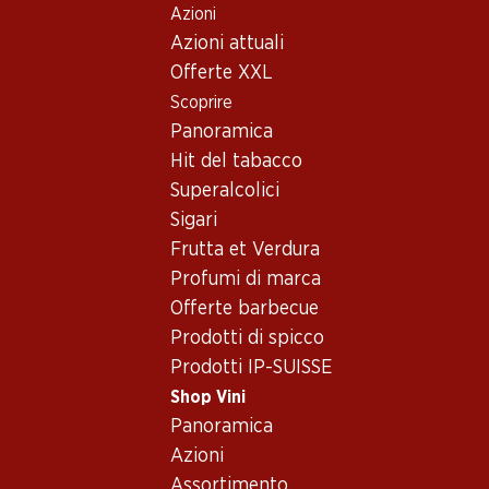
Azioni
Table Of Content
Home
Shop Vini
Vino/champagne
Vino rosso
Andare contenuto principale
Andare all'indice
Passare al menu principale
Azioni attuali
Svizzera
Vaud
Noirillon Assemblage de cépages rouges AOC Vaud
Offerte XXL
Scoprire
Panoramica
Hit del tabacco
Superalcolici
Sigari
Frutta et Verdura
Profumi di marca
Offerte barbecue
Prodotti di spicco
Prodotti IP-SUISSE
Shop Vini
Panoramica
Fronte
Retro
Imballaggio
Azioni
Assortimento