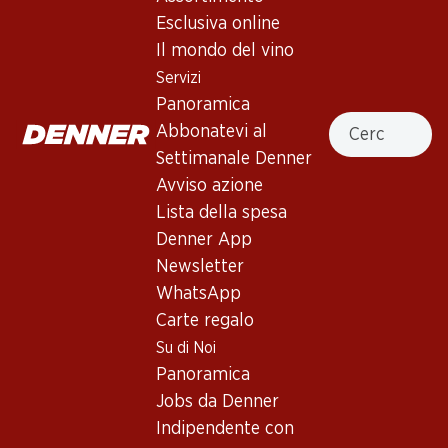
4.0
(53)
Esclusiva online
Noirillon Assemblage de
Il mondo del vino
cépages rouges AOC Vaud
Servizi
Panoramica
Vino rosso
,
Svizzera
,
Vaud
, 2023
Cercare
Abbonatevi al
Rosso granata brillante. Profumo di ciliegie nere ed erbette.
Settimanale Denner
Attacco pieno, ben strutturato con retrogusto persistente.
Avviso azione
Lista della spesa
32%
Denner App
Newsletter
26.50
invece di 39.–
WhatsApp
Carte regalo
Prezzo unità: 4.45 invece di 6.50
à 6 x 70 cl
Su di Noi
Panoramica
Disponibile
Jobs da Denner
Indipendente con