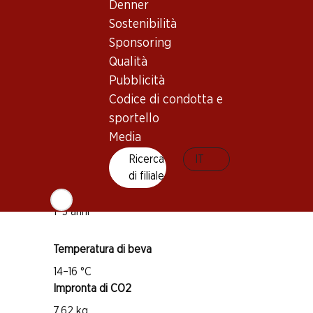
Denner
Sostenibilità
Sponsoring
Buono a sapersi
Qualità
Pubblicità
Vitigno
Codice di condotta e
Gamay
sportello
Pinot Noir
Media
Tipo di vino
Ricerca
IT
Vino rosso
di filiale
Maturità di beva
1–3 anni
Temperatura di beva
14–16 °C
Impronta di CO2
7.62 kg